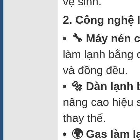
vệ sinh.
2. Công nghệ 
🔧 Máy nén c
làm lạnh bằng 
và đồng đều.
🔩 Dàn lạnh
nâng cao hiệu 
thay thế.
🌍 Gas làm l