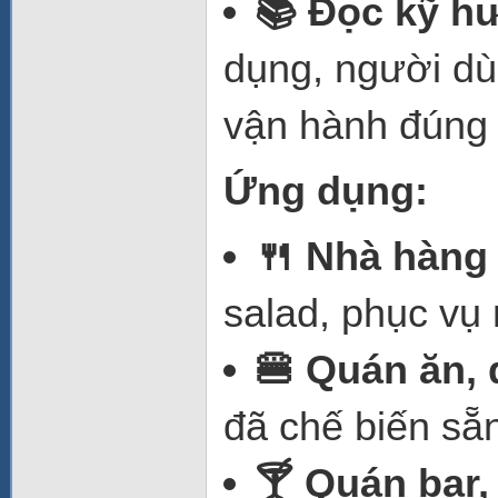
📚 Đọc kỹ h
dụng, người d
vận hành đúng 
Ứng dụng:
🍴 Nhà hàng 
salad, phục vụ
🍔 Quán ăn, 
đã chế biến sẵ
🍸 Quán bar,