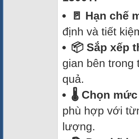
🚪 Hạn chế m
định và tiết ki
📦 Sắp xếp 
gian bên trong 
quả.
🌡️ Chọn mức
phù hợp với từ
lượng.