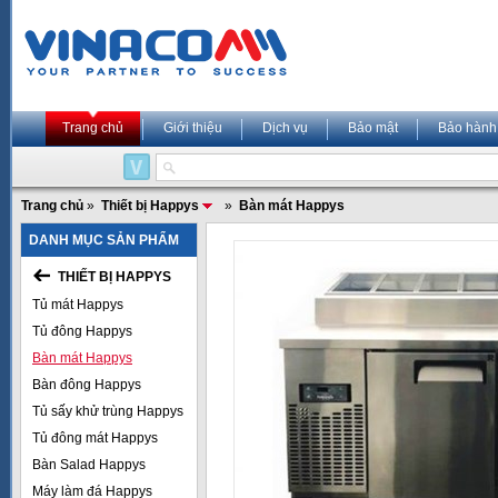
Trang chủ
Giới thiệu
Dịch vụ
Bảo mật
Bảo hành
Trang chủ
»
Thiết bị Happys
»
Bàn mát Happys
DANH MỤC SẢN PHẨM
THIẾT BỊ HAPPYS
Tủ mát Happys
Tủ đông Happys
Bàn mát Happys
Bàn đông Happys
Tủ sấy khử trùng Happys
Tủ đông mát Happys
Bàn Salad Happys
Máy làm đá Happys