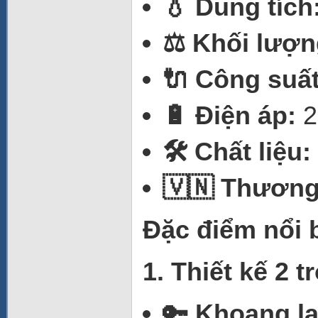
💧 Dung tích
⚖️ Khối lượn
🔌 Công suất
🔋 Điện áp:
2
🛠️ Chất liệu:
🇻🇳 Thương
Đặc điểm nổi 
1. Thiết kế 2 
🔑 Khoang l