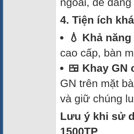
ngoài, dễ dàng 
4. Tiện ích kh
💧 Khả năng 
cao cấp, bàn m
🍱 Khay GN 
GN trên mặt bà
và giữ chúng l
Lưu ý khi sử
1500TP