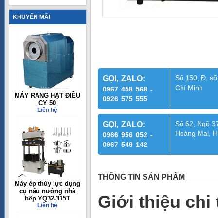
KHUYẾN MÃI
Số 150, Đ. số
GỌI, ZALO:
Chí Minh
0967 458 568 -
MÁY RANG HẠT ĐIỀU
0926 575 555
CY 50
Liên hệ
Số 62, Ngõ 37
GỌI, ZALO:
Hoàng Mai, H
0966 956 052 -
0967 549 142
THÔNG TIN SẢN PHẨM
Máy ép thủy lực dụng
cụ nấu nướng nhà
Giới thiệu ch
bếp YQ32-315T
Liên hệ