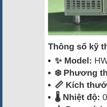
Thông số kỹ t
✨ Model:
HW
❄️ Phương th
📏 Kích thướ
🌡️ Nhiệt độ:
0