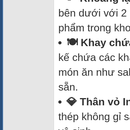
bên dưới với 2
phẩm trong kho
🍽️ Khay chứ
kế chứa các kh
món ăn như sal
sẵn.
💎 Thân vỏ I
thép không gỉ 