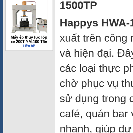
1500TP
Happys HWA-
xuất trên công 
Máy ép thủy lực lốp
xe 200T YM-100 Tấn
Liên hệ
và hiện đại. Đâ
các loại thực p
chờ phục vụ t
sử dụng trong 
café, quán bar
nhanh, giúp dự