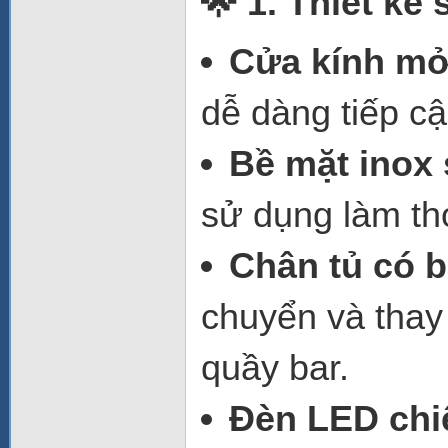
🌟 1. Thiết kế
Cửa kính m
dễ dàng tiếp c
Bề mặt inox
sử dụng làm th
Chân tủ có b
chuyển và thay 
quầy bar.
Đèn LED chi