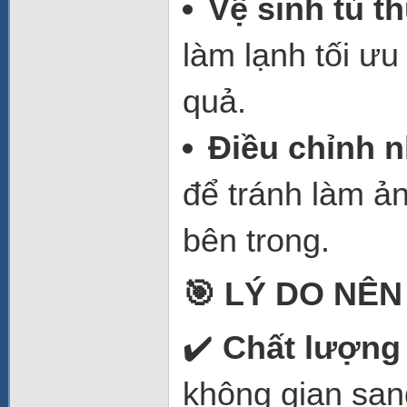
Vệ sinh tủ 
làm lạnh tối ư
quả.
Điều chỉnh n
để tránh làm ả
bên trong.
🎯 LÝ DO NÊ
✔️
Chất lượng 
không gian san