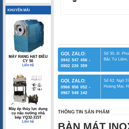
KHUYẾN MÃI
Số 30, Đ. Phú
GỌI, ZALO:
MÁY RANG HẠT ĐIỀU
Bắc Từ Liêm,
0942 547 456 -
CY 50
Liên hệ
0902 226 359
Số 62, Ngõ 37
GỌI, ZALO:
Hoàng Mai, H
0966 956 052 -
0967 549 142
Máy ép thủy lực dụng
THÔNG TIN SẢN PHẨM
cụ nấu nướng nhà
bếp YQ32-315T
Liên hệ
BÀN MÁT INO