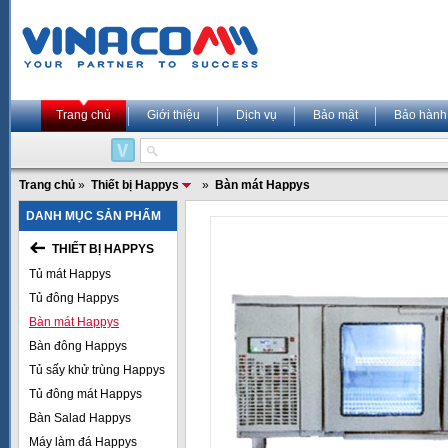
Trang chủ
Giới thiệu
Dịch vụ
Bảo mật
Bảo hành
Trang chủ
»
Thiết bị Happys
»
Bàn mát Happys
DANH MỤC SẢN PHẨM
THIẾT BỊ HAPPYS
Tủ mát Happys
Tủ đông Happys
Bàn mát Happys
Bàn đông Happys
Tủ sấy khử trùng Happys
Tủ đông mát Happys
Bàn Salad Happys
Máy làm đá Happys