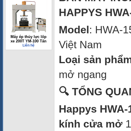
HAPPYS HWA-
Model
: HWA-1
Máy ép thủy lực lốp
Việt Nam
xe 200T YM-100 Tấn
Liên hệ
Loại sản phẩ
mở ngang
🔍 TỔNG QUA
Happys HWA-
kính cửa mở
1