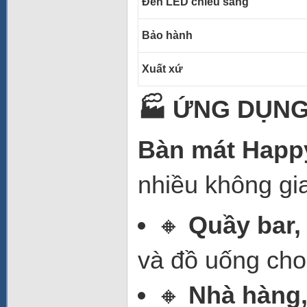
Đèn LED chiếu sáng
Bảo hành
Xuất xứ
🏭 ỨNG DỤNG
Bàn mát Happ
nhiều không gi
🔸
Quầy bar,
và đồ uống cho
🔸
Nhà hàng,