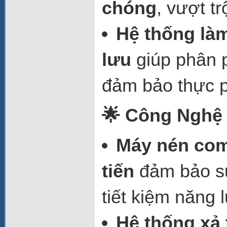
chóng
, vượt t
Hệ thống làm
lưu
giúp phân 
đảm bảo thực p
🌟 Công Nghệ 
Máy nén co
tiến
đảm bảo sự
tiết kiệm năng 
Hệ thống xả 