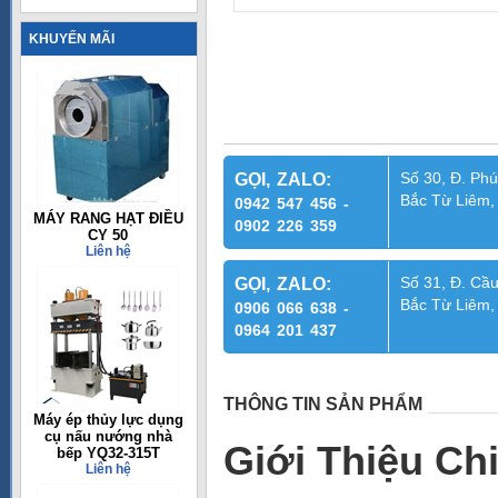
KHUYẾN MÃI
Số 30, Đ. Phú
GỌI, ZALO:
Bắc Từ Liêm,
0942 547 456 -
MÁY RANG HẠT ĐIỀU
0902 226 359
CY 50
Liên hệ
Số 31, Đ. Cầu
GỌI, ZALO:
Bắc Từ Liêm,
0906 066 638 -
0964 201 437
THÔNG TIN SẢN PHẨM
Máy ép thủy lực dụng
cụ nấu nướng nhà
Giới Thiệu Ch
bếp YQ32-315T
Liên hệ