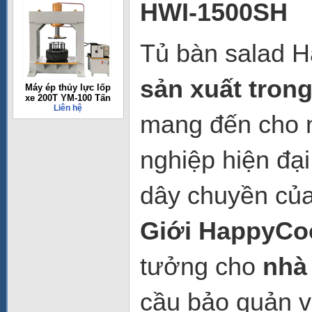
HWI-1500SH
Tủ bàn salad 
sản xuất tron
Máy ép thủy lực lốp
xe 200T YM-100 Tấn
Liên hệ
mang đến cho n
nghiệp hiện đạ
dây chuyền củ
Giới HappyCo
tưởng cho
nhà
cầu bảo quản v