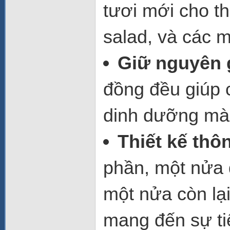
tươi mới cho t
salad, và các m
Giữ nguyên g
đồng đều giúp 
dinh dưỡng mà 
Thiết kế thô
phần, một nửa 
một nửa còn lạ
mang đến sự tiệ