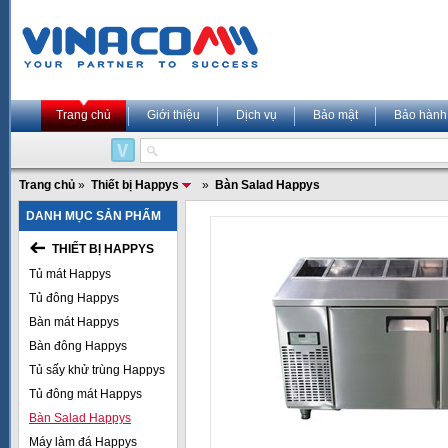
Trang chủ
Giới thiệu
Dịch vụ
Bảo mật
Bảo hành
Trang chủ
»
Thiết bị Happys
»
Bàn Salad Happys
DANH MỤC SẢN PHẨM
THIẾT BỊ HAPPYS
Tủ mát Happys
Tủ đông Happys
Bàn mát Happys
Bàn đông Happys
Tủ sấy khử trùng Happys
Tủ đông mát Happys
Bàn Salad Happys
Máy làm đá Happys