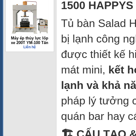
1500 HAPPYS
Tủ bàn Salad H
bị lạnh công n
Máy ép thủy lực lốp
xe 200T YM-100 Tấn
Liên hệ
được thiết kế h
mát mini,
kết h
lạnh và khả n
pháp lý tưởng 
quán bar hay c
🏗️ CẤU TẠO 