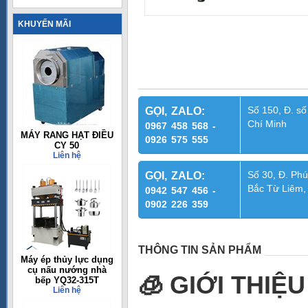
KHUYẾN MÃI
Số 150, Đ. số
GỌI, ZALO:
Chí Minh
0967 458 568 -
MÁY RANG HẠT ĐIỀU
0926 575 555
CY 50
Liên hệ
Số 30, Đ. Phú
GỌI, ZALO:
Bắc Từ Liêm,
0942 547 456 -
0902 226 359
THÔNG TIN SẢN PHẨM
Máy ép thủy lực dụng
cụ nấu nướng nhà
🧊 GIỚI THI
bếp YQ32-315T
Liên hệ