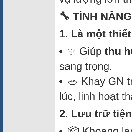
🔧 TÍNH NĂNG
1. Là một thiế
✨ Giúp
thu h
sang trọng.
🥗 Khay GN t
lúc, linh hoạt t
2. Lưu trữ tiệ
📦 Khoang lạ