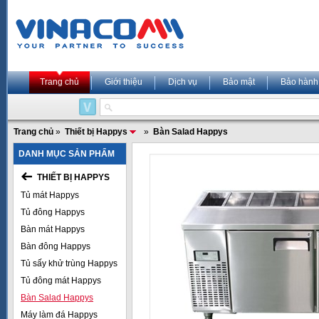
Trang chủ
Giới thiệu
Dịch vụ
Bảo mật
Bảo hành
Trang chủ
»
Thiết bị Happys
»
Bàn Salad Happys
DANH MỤC SẢN PHẨM
THIẾT BỊ HAPPYS
Tủ mát Happys
Tủ đông Happys
Bàn mát Happys
Bàn đông Happys
Tủ sấy khử trùng Happys
Tủ đông mát Happys
Bàn Salad Happys
Máy làm đá Happys