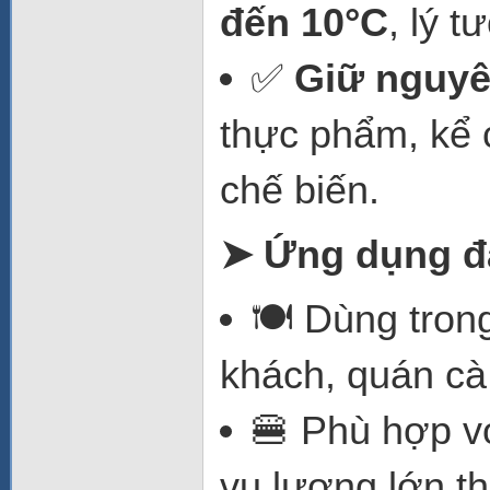
đến 10°C
, lý 
✅
Giữ nguyê
thực phẩm, kể c
chế biến.
➤ Ứng dụng đ
🍽️ Dùng tron
khách, quán cà 
🍔 Phù hợp v
vụ lượng lớn t