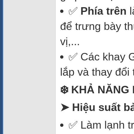
✅
Phía trên
l
để trưng bày t
vị,...
✅ Các khay 
lắp và thay đổi
❄️ KHẢ NĂNG
➤ Hiệu suất b
✅ Làm lạnh tr