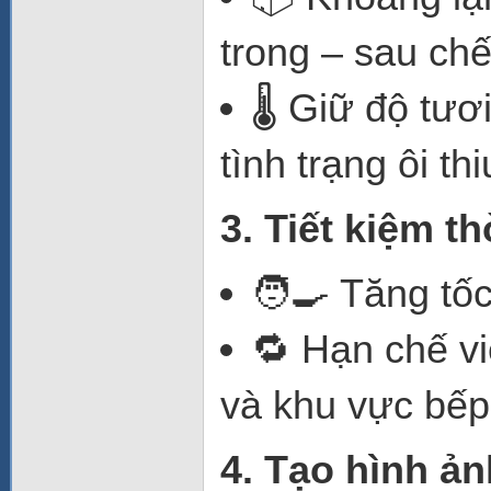
trong – sau chế
🌡️ Giữ độ tư
tình trạng ôi thi
3. Tiết kiệm t
🧑‍🍳 Tăng tố
🔁 Hạn chế vi
và khu vực bếp
4. Tạo hình ản