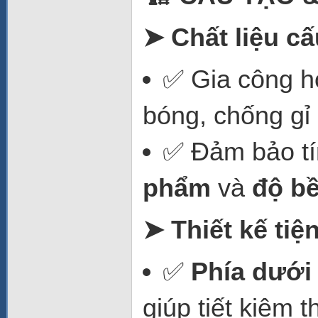
➤ Chất liệu cấ
✅ Gia công h
bóng, chống gỉ 
✅ Đảm bảo t
phẩm
và
độ b
➤ Thiết kế tiệ
✅
Phía dưới
giúp tiết kiệm t