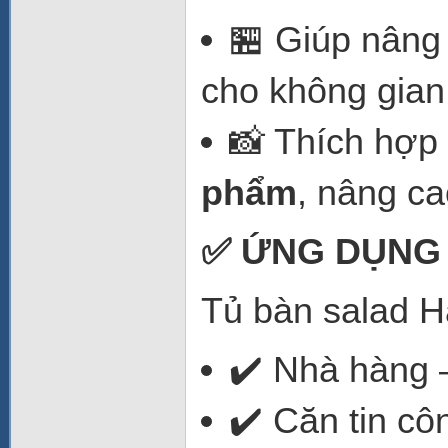
🏪 Giúp nâng
cho không gian
📸 Thích hợp
phẩm
, nâng ca
✅ ỨNG DỤNG
Tủ bàn salad H
✔️ Nhà hàng –
✔️ Căn tin cô