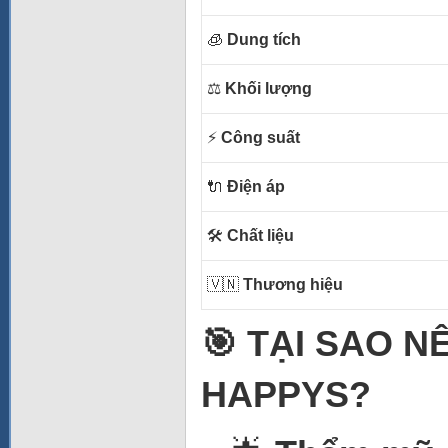
🧊
Dung tích
⚖️
Khối lượng
⚡
Công suất
🔌
Điện áp
🛠️
Chất liệu
🇻🇳
Thương hiệu
🎯 TẠI SAO 
HAPPYS?