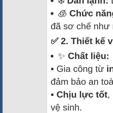
❄️
Dàn lạnh:
L
🧊
Chức năn
đã sơ chế như ra
✅ 2. Thiết kế v
✨
Chất liệu:
▪️ Gia công từ
i
đảm bảo an toà
▪️
Chịu lực tốt
,
vệ sinh.