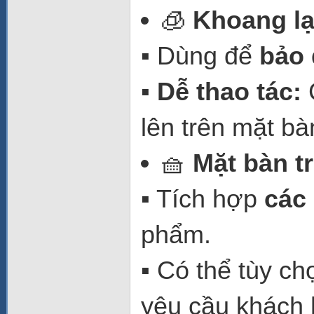
🧊
Khoang lạ
▪️ Dùng để
bảo
▪️
Dễ thao tác:
C
lên trên mặt bà
🧺
Mặt bàn t
▪️ Tích hợp
các
phẩm.
▪️ Có thể tùy c
yêu cầu khách 