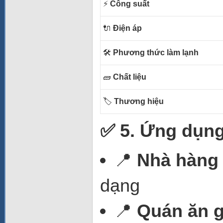
⚡️
Công suất
🔌
Điện áp
🛠
Phương thức làm lạnh
🧱
Chất liệu
🏷
Thương hiệu
✅ 5. Ứng dụng
📍
Nhà hàng 
dạng
📍
Quán ăn g