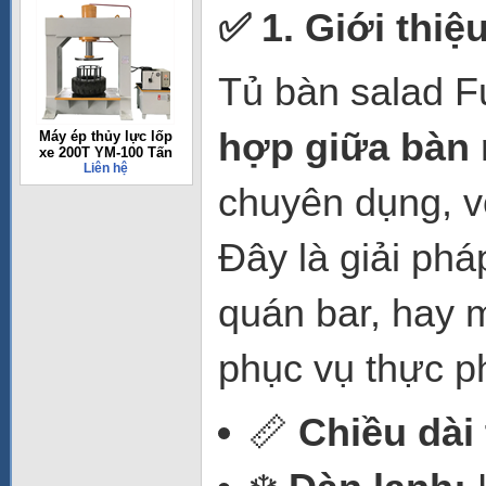
✅ 1. Giới thiệ
Tủ bàn salad F
hợp giữa bàn 
Máy ép thủy lực lốp
xe 200T YM-100 Tấn
Liên hệ
chuyên dụng, v
Đây là giải phá
quán bar, hay 
phục vụ thực p
📏
Chiều dài 