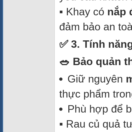
▪️ Khay có
nắp 
đảm bảo an to
✅ 3. Tính năng
🥗 Bảo quản t
Giữ nguyên
m
thực phẩm trong
Phù hợp để b
▪️ Rau củ quả t