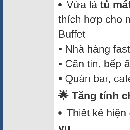
Vừa là
tủ má
thích hợp cho n
Buffet
▪️ Nhà hàng fas
▪️ Căn tin, bếp
▪️ Quán bar, caf
🌟 Tăng tính 
Thiết kế hiện
vụ
.