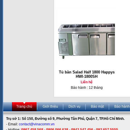
Tủ bàn Salad Half 1800 Happys
HWI-1800SH
Liên hệ
Bảo hành : 12 tháng
Trang chủ
Giới thiệu
Dịch vụ
Bảo mật
Bảo hành
Trụ sở 1: Số 150, Đường số 9, Phường Tân Phú, Quận 7, TP.Hồ Chí Minh.
- Email:
contact@vinacomm.vn
- Hotline:
0967 458 568 - 0906 066 638 - 0942 547 456 - 092 657 5555