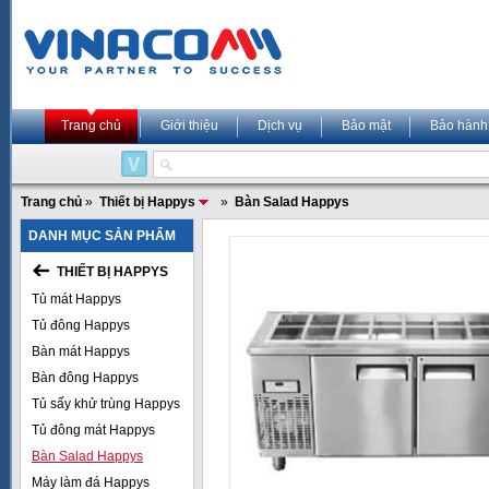
Trang chủ
Giới thiệu
Dịch vụ
Bảo mật
Bảo hành
Trang chủ
»
Thiết bị Happys
»
Bàn Salad Happys
DANH MỤC SẢN PHẨM
THIẾT BỊ HAPPYS
Tủ mát Happys
Tủ đông Happys
Bàn mát Happys
Bàn đông Happys
Tủ sấy khử trùng Happys
Tủ đông mát Happys
Bàn Salad Happys
Máy làm đá Happys