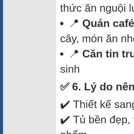
thức ăn nguội 
📍
Quán café
cây, món ăn nh
📍
Căn tin t
sinh
✅ 6. Lý do nê
✔️ Thiết kế san
✔️ Tủ bền đẹp, 