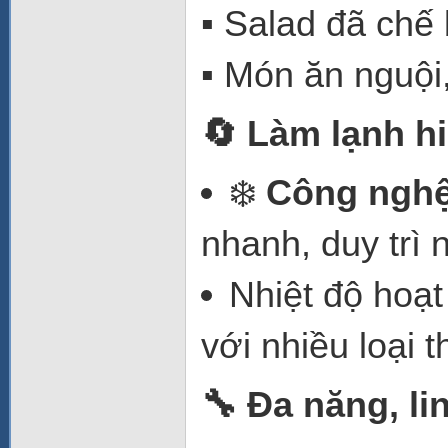
▪️ Salad đã chế
▪️ Món ăn nguội,
🔄 Làm lạnh h
❄️
Công nghệ 
nhanh, duy trì 
Nhiệt độ hoạ
với nhiều loại 
🔧 Đa năng, li