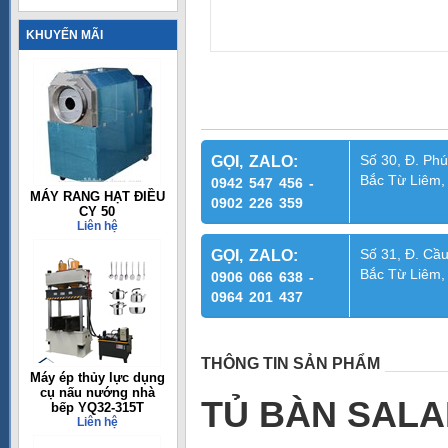
KHUYẾN MÃI
Số 30, Đ. Phú
GỌI, ZALO:
Bắc Từ Liêm,
0942 547 456 -
MÁY RANG HẠT ĐIỀU
0902 226 359
CY 50
Liên hệ
Số 31, Đ. Cầu
GỌI, ZALO:
Bắc Từ Liêm,
0906 066 638 -
0964 201 437
THÔNG TIN SẢN PHẨM
Máy ép thủy lực dụng
cụ nấu nướng nhà
TỦ BÀN SALA
bếp YQ32-315T
Liên hệ