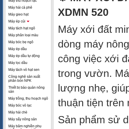
Máy thu hoạch lạc
Máy hái cà phê
XDMN 520
Máy gieo hạt
Máy ép củi
Máy xới đất mi
Máy tách hạt ngô
Máy phân loại màu
dòng máy nông
Máy bóc bẹ ngô
Máy ép dầu
công việc xới đ
Máy ép dầu tự động
Máy lọc dầu
trong vườn. Máy
Máy tách vỏ hạt sen
Công nghệ sản xuất
phân bón NPK
lượng nhẹ, giú
Thiết bị bảo quản nông
sản
Máy trồng, thu hoạch ngô
thuận tiện trên
Máy bóc vỏ lạc
Máy hái chè
Sản phẩm sử d
Máy sấy nông sản
Máy băm nghiền phụ