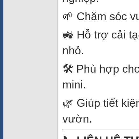
🌱 Chăm sóc vư
🚜 Hỗ trợ cải t
nhỏ.
🛠️ Phù hợp ch
mini.
🌿 Giúp tiết k
vườn.