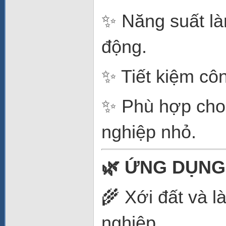
✨ Năng suất là
động.
✨ Tiết kiệm cô
✨ Phù hợp cho 
nghiệp nhỏ.
🌿
ỨNG DỤNG
🌾 Xới đất và l
nghiệp.