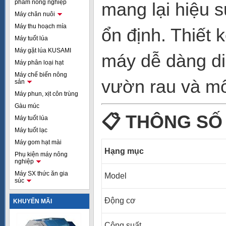
phẩm nông nghiệp
mang lại hiệu 
Máy chăn nuôi
Máy thu hoạch mía
ổn định. Thiết 
Máy tuốt lúa
Máy gặt lúa KUSAMI
máy dễ dàng di
Máy phân loại hạt
Máy chế biến nông
vườn rau và mô
sản
Máy phun, xịt côn trùng
Gàu múc
📋
THÔNG SỐ 
Máy tuốt lúa
Máy tuốt lạc
Máy gom hạt mài
Hạng mục
Phụ kiện máy nông
nghiệp
Máy SX thức ăn gia
Model
súc
Động cơ
KHUYẾN MÃI
Công suất