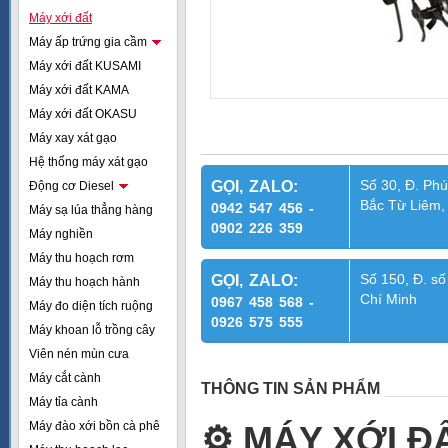
Máy xới đất
Máy ấp trứng gia cầm
Máy xới đất KUSAMI
Máy xới đất KAMA
Máy xới đất OKASU
Máy xay xát gạo
Hệ thống máy xát gạo
Số 30, Đ. Phú
GỌI, ZALO:
Động cơ Diesel
Bắc Từ Liêm,
0942 547 456 -
Máy sạ lúa thẳng hàng
0902 226 359
Máy nghiền
Máy thu hoạch rơm
Số 150, Đ. số
GỌI, ZALO:
Máy thu hoạch hành
Chí Minh
0967 458 568 -
Máy đo diện tích ruộng
0926 575 555
Máy khoan lỗ trồng cây
Viên nén mùn cưa
Máy cắt cành
THÔNG TIN SẢN PHẨM
Máy tỉa cành
Máy đào xới bồn cà phê
⚙
️ MÁY XỚI 