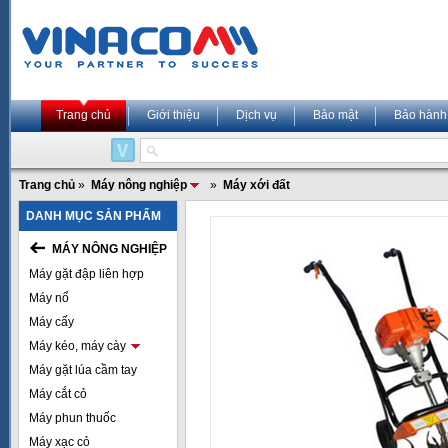
Trang chủ
Giới thiệu
Dịch vụ
Bảo mật
Bảo hành
Trang chủ
»
Máy nông nghiệp
»
Máy xới đất
DANH MỤC SẢN PHẨM
MÁY NÔNG NGHIỆP
Máy gặt đập liên hợp
Máy nổ
Máy cấy
Máy kéo, máy cày
Máy gặt lúa cầm tay
Máy cắt cỏ
Máy phun thuốc
Máy xạc cỏ