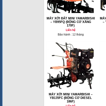
MÁY XỚI ĐẤT MINI YAMARBISHI
MÁY
– YB95FQ (ĐỘNG CƠ XĂNG
–
170F)
Liên hệ
Bảo hành : 12 tháng
MÁY XỚI MINI YAMARBISHI –
YB135FC (ĐỘNG CƠ DIESEL
186F)