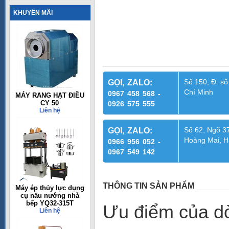
KHUYẾN MÃI
Số 150, Đ. số
GỌI, ZALO:
Chí Minh
0967 458 568 -
MÁY RANG HẠT ĐIỀU
CY 50
0926 575 555
Liên hệ
Số 62, Ngõ 37
GỌI, ZALO:
Hoàng Mai, H
0966 956 052 -
0967 549 142
THÔNG TIN SẢN PHẨM
Máy ép thủy lực dụng
cụ nấu nướng nhà
bếp YQ32-315T
Ưu điểm của dò
Liên hệ