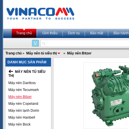
Trang chủ
Giới thiệu
Dịch vụ
Bảo mật
Bảo hành
Trang chủ
»
Máy nén tủ siêu thị
»
Máy nén Bitzer
DANH MỤC SẢN PHẨM
MÁY NÉN TỦ SIÊU
THỊ
Máy nén Danfoss
Máy nén Tecumseh
Máy nén Bitzer
Máy nén Copeland
Máy nén lạnh Dorin
Máy nén Hanbell
Máy nén Bock