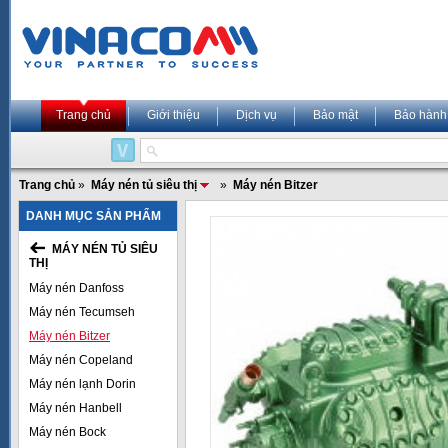
Trang chủ
Giới thiệu
Dịch vụ
Bảo mật
Bảo hành
Trang chủ
»
Máy nén tủ siêu thị
»
Máy nén Bitzer
DANH MỤC SẢN PHẨM
MÁY NÉN TỦ SIÊU
THỊ
Máy nén Danfoss
Máy nén Tecumseh
Máy nén Bitzer
Máy nén Copeland
Máy nén lạnh Dorin
Máy nén Hanbell
Máy nén Bock