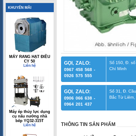
KHUYẾN MÃI
MÁY RANG HẠT ĐIỀU
CY 50
Số 150, Đ. số
GỌI, ZALO:
Liên hệ
Chí Minh
0967 458 568 -
0926 575 555
Số 31, Đ. Cầu
GỌI, ZALO:
Bắc Từ Liêm,
0906 066 638 -
0964 201 437
Máy ép thủy lực dụng
cụ nấu nướng nhà
bếp YQ32-315T
THÔNG TIN SẢN PHẨM
Liên hệ