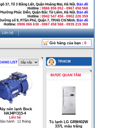
Ngõ 37, Tổ 3 Bằng Liệt, Quận Hoàng Mai, Hà Nội.
Bản đồ
Hotline :
0966 956 052 - 0967 458 568
 Phường Phúc Diễn, Quận Bắc Từ Liêm, Hà Nội.
Bản đồ
Hotline :
0942 547 456 - 0902 226 359
Đường số 9, P.Tân Phú, Quận 7, TP.Hồ Chí Minh.
Bản đồ
Hotline:
0906 066 638 - 0967 458 568 - 0939 219 368
Liên hệ
Giỏ hàng của bạn :
0
TP.HCM
DẠNG LIST
ĐƯỢC QUAN TÂM
Máy nén lạnh Bock
HA34P/315-4
Liên hệ
Bảo hành : 12 tháng
Tủ lạnh LG GRM402W
337L màu trắng