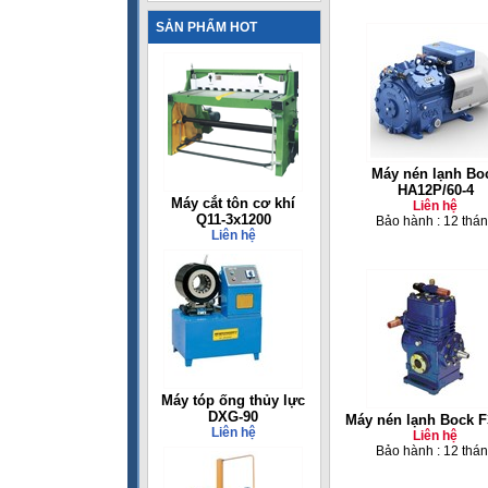
SẢN PHẨM HOT
Máy nén lạnh Bo
HA12P/60-4
Máy cắt tôn cơ khí
Liên hệ
Q11-3x1200
Bảo hành : 12 thá
Liên hệ
Máy tóp ống thủy lực
DXG-90
Máy nén lạnh Bock F
Liên hệ
Liên hệ
Bảo hành : 12 thá