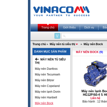
Trang chủ
Giới thiệu
Dịch vụ
Bả
Trang chủ
»
Máy nén tủ siêu thị
»
Máy nén Bock
DANH MỤC SẢN PHẨM
MÁY NÉN BOCK
(9)
MÁY NÉN TỦ SIÊU
THỊ
Máy nén Danfoss
Máy nén Tecumseh
Máy nén Bitzer
Máy nén Copeland
Máy nén lạnh Bo
Máy nén lạnh Dorin
HG12P/60-4 S H
Máy nén Hanbell
Liên hệ
Bảo hành : 12 thá
Máy nén Bock