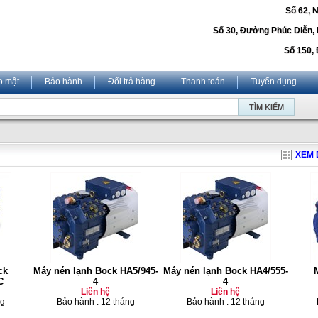
Số 62, 
Số 30, Đường Phúc Diễn,
Số 150, 
o mật
Bảo hành
Đổi trả hàng
Thanh toán
Tuyển dụng
XEM 
ck
Máy nén lạnh Bock HA5/945-
Máy nén lạnh Bock HA4/555-
C
4
4
Liên hệ
Liên hệ
ng
Bảo hành : 12 tháng
Bảo hành : 12 tháng