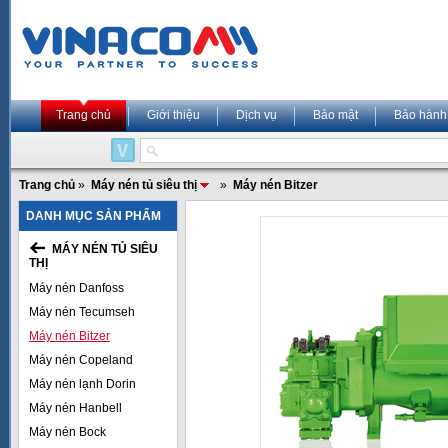
Trang chủ
Giới thiệu
Dịch vụ
Bảo mật
Bảo hành
Trang chủ
»
Máy nén tủ siêu thị
»
Máy nén Bitzer
DANH MỤC SẢN PHẨM
MÁY NÉN TỦ SIÊU
THỊ
Máy nén Danfoss
Máy nén Tecumseh
Máy nén Bitzer
Máy nén Copeland
Máy nén lạnh Dorin
Máy nén Hanbell
Máy nén Bock