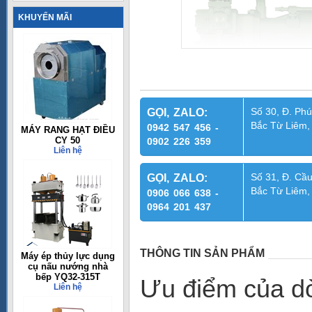
KHUYẾN MÃI
Số 30, Đ. Phú
GỌI, ZALO:
Bắc Từ Liêm,
0942 547 456 -
MÁY RANG HẠT ĐIỀU
CY 50
0902 226 359
Liên hệ
Số 31, Đ. Cầu
GỌI, ZALO:
Bắc Từ Liêm,
0906 066 638 -
0964 201 437
THÔNG TIN SẢN PHẨM
Máy ép thủy lực dụng
cụ nấu nướng nhà
bếp YQ32-315T
Ưu điểm của dò
Liên hệ