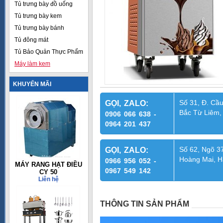
Tủ trưng bày đồ uống
Tủ trưng bày kem
Tủ trưng bày bánh
Tủ đông mát
Tủ Bảo Quản Thực Phẩm
Máy làm kem
KHUYẾN MÃI
Số 31, Đ. Cầu
GỌI, ZALO:
Bắc Từ Liêm,
0906 066 638 -
0964 201 437
Số 62, Ngõ 37
GỌI, ZALO:
Hoàng Mai, H
0966 956 052 -
MÁY RANG HẠT ĐIỀU
0967 549 142
CY 50
Liên hệ
THÔNG TIN SẢN PHẨM