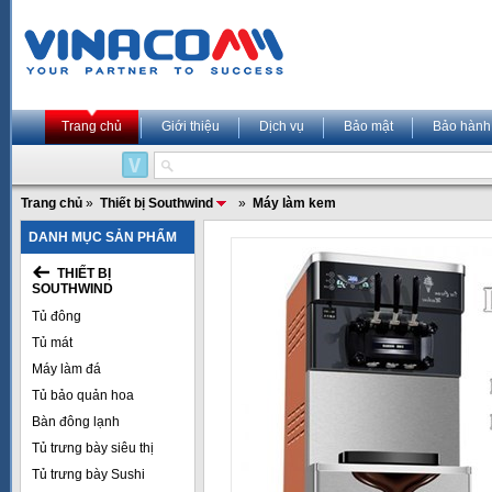
Trang chủ
Giới thiệu
Dịch vụ
Bảo mật
Bảo hành
Trang chủ
»
Thiết bị Southwind
»
Máy làm kem
DANH MỤC SẢN PHẨM
THIẾT BỊ
SOUTHWIND
Tủ đông
Tủ mát
Máy làm đá
Tủ bảo quản hoa
Bàn đông lạnh
Tủ trưng bày siêu thị
Tủ trưng bày Sushi