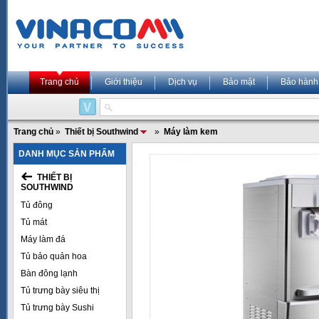
Trang chủ
Giới thiệu
Dịch vụ
Bảo mật
Bảo hành
Trang chủ
»
Thiết bị Southwind
»
Máy làm kem
DANH MỤC SẢN PHẨM
THIẾT BỊ
SOUTHWIND
Tủ đông
Tủ mát
Máy làm đá
Tủ bảo quản hoa
Bàn đông lạnh
Tủ trưng bày siêu thị
Tủ trưng bày Sushi