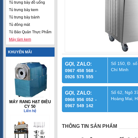
Tủ trưng bày đồ uống
Tủ trưng bày kem
Tủ trưng bày bánh
Tủ đông mát
Tủ Bảo Quản Thực Phẩm
Máy làm kem
KHUYẾN MÃI
Số 150, Đ. số
GỌI, ZALO:
Chí Minh
0967 458 568 -
0926 575 555
Số 62, Ngõ 37
GỌI, ZALO:
Hoàng Mai, H
0966 956 052 -
MÁY RANG HẠT ĐIỀU
0967 549 142
CY 50
Liên hệ
THÔNG TIN SẢN PHẨM