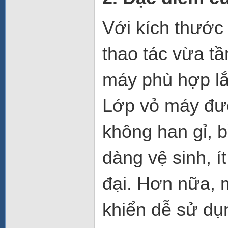
Với kích thướ
thao tác vừa tầ
máy phù hợp lắ
Lớp vỏ máy đượ
không han gỉ, 
dàng vệ sinh, í
đại. Hơn nữa, 
khiển dễ sử dụ