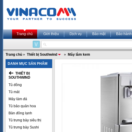
Trang chủ
Giới thiệu
Dịch vụ
Bảo mật
Bảo hành
Trang chủ
»
Thiết bị Southwind
»
Máy làm kem
DANH MỤC SẢN PHẨM
THIẾT BỊ
SOUTHWIND
Tủ đông
Tủ mát
Máy làm đá
Tủ bảo quản hoa
Bàn đông lạnh
Tủ trưng bày siêu thị
Tủ trưng bày Sushi