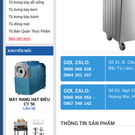
Tủ trưng bày đồ uống
Tủ trưng bày kem
Tủ trưng bày bánh
Tủ đông mát
Tủ Bảo Quản Thực Phẩm
Máy làm kem
KHUYẾN MÃI
Số 31, Đ. Cầu
GỌI, ZALO:
Bắc Từ Liêm,
0906 066 638 -
0964 201 437
Số 62, Ngõ 37
GỌI, ZALO:
Hoàng Mai, H
0966 956 052 -
MÁY RANG HẠT ĐIỀU
0967 549 142
CY 50
Liên hệ
THÔNG TIN SẢN PHẨM