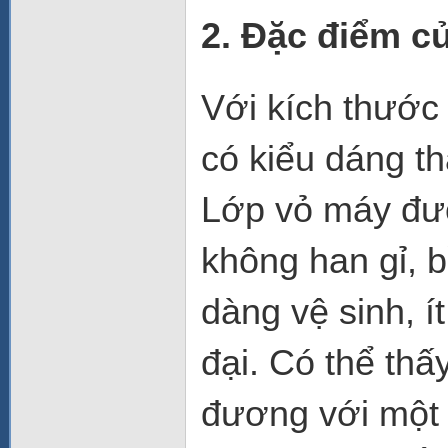
2. Đặc điểm c
Với kích thướ
có kiểu dáng t
Lớp vỏ máy đượ
không han gỉ, 
dàng vệ sinh, í
đại. Có thể thấ
đương với một t