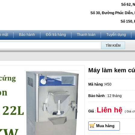
Số 62, 
Số 30, Đường Phúc Diễn,
Số 150, 
o mật
Bảo hành
Đổi trả hàng
Thanh toán
Tuyển dụng
Máy làm kem cứ
Mã hàng
:H50
Bảo hành
: 12 tháng
Liên hệ
Giá
:
( Giá 
Mua hàng