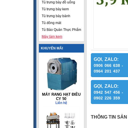
Tủ trưng bày đồ uống
Tủ trưng bày kem
Tủ trưng bày bánh
Tủ đông mát
Tủ Bảo Quản Thực Phẩm
Máy làm kem
KHUYẾN MÃI
GỌI, ZALO:
0906 066 638 -
0964 201 437
GỌI, ZALO:
0942 547 456 -
MÁY RANG HẠT ĐIỀU
0902 226 359
CY 50
Liên hệ
THÔNG TIN SẢN