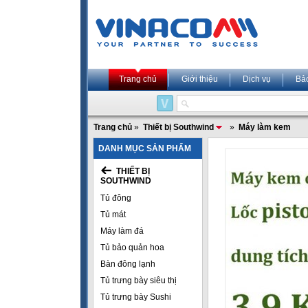
Trang chủ
Giới thiệu
Dịch vụ
Bả
Trang chủ
»
Thiết bị Southwind
»
Máy làm kem
DANH MỤC SẢN PHẨM
THIẾT BỊ
SOUTHWIND
Tủ đông
Tủ mát
Máy làm đá
Tủ bảo quản hoa
Bàn đông lạnh
Tủ trưng bày siêu thị
Tủ trưng bày Sushi