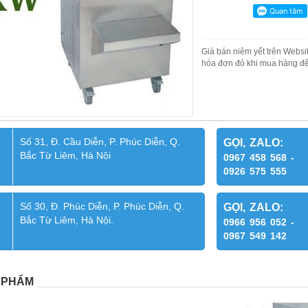
Giá bán niêm yết trên Websit
hóa đơn đỏ khi mua hàng để
Số 31, Đ. Cầu Diễn, P. Phúc Diễn, Q.
GỌI, ZALO:
Bắc Từ Liêm, Hà Nội
0967 458 568 -
0926 575 555
Số 30, Đ. Phúc Diễn, P. Phúc Diễn, Q.
GỌI, ZALO:
Bắc Từ Liêm, Hà Nội.
0966 956 052 -
0967 549 142
 PHẨM