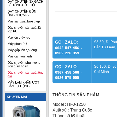
DÂY CHUYỀN SX GẠCH
BÊ TÔNG CỐT LIỆU
DÂY CHUYỀN ĐÙN
ỐNG NHỰA PVC
Máy sản xuất lưới thép
Dây chuyền sản xuất tấm
lợp PU
Máy ép thủy lực
Số 30, Đ. Phú
GỌI, ZALO:
Máy phun PU
Bắc Từ Liêm,
0942 547 456 -
Máy gấp tôn tự động
0902 226 359
Máy cán tôn lạnh
Dây chuyền phun vòng
Số 150, Đ. số
tròn tuần hoàn
GỌI, ZALO:
Chí Minh
0967 458 568 -
Dây chuyền sản xuất ống
gió
0926 575 555
MÁY LÀM KHĂN ƯỚT
BÁN TỰ ĐỘNG
THÔNG TIN SẢN PHẨM
KHUYẾN MÃI
Model : HFJ-1250
Xuất xứ : Trung Quốc
Thông số kỹ thuật :