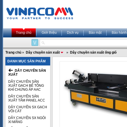
Trang chủ
Giới thiệu
Dịch vụ
Bảo mật
Bảo hành
Trang chủ
»
Dây chuyền sản xuất
»
Dây chuyền sản xuất ống gió
DANH MỤC SẢN PHẨM
DÂY CHUYỀN SẢN
XUẤT
DÂY CHUYỀN SẢN
XUẤT GẠCH BÊ TÔNG
KHÍ CHƯNG ÁP AAC
DÂY CHUYỀN SẢN
XUẤT TẤM PANEL ACC
DÂY CHUYỀN SX GẠCH
VÔI CÁT
DÂY CHUYỀN SX NGÓI
XI MĂNG