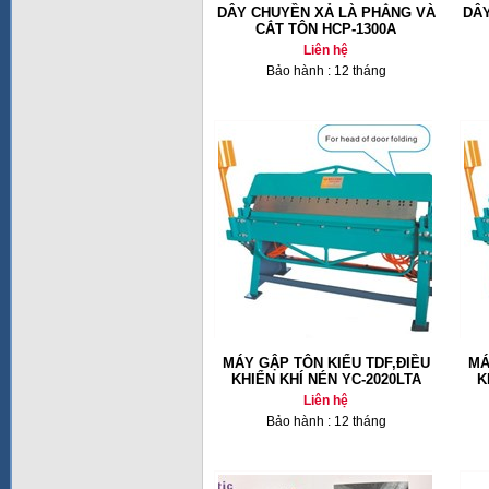
DÂY CHUYỀN XẢ LÀ PHẲNG VÀ
DÂY
CẮT TÔN HCP-1300A
Liên hệ
Bảo hành : 12 tháng
MÁY GẬP TÔN KIỂU TDF,ĐIỀU
MÁ
KHIỂN KHÍ NÉN YC-2020LTA
K
Liên hệ
Bảo hành : 12 tháng