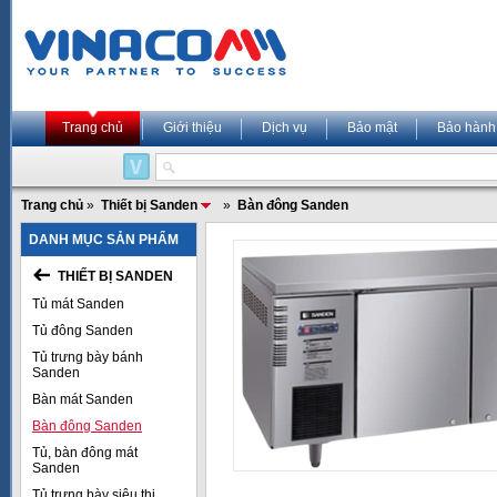
Trang chủ
Giới thiệu
Dịch vụ
Bảo mật
Bảo hành
Trang chủ
»
Thiết bị Sanden
»
Bàn đông Sanden
DANH MỤC SẢN PHẨM
THIẾT BỊ SANDEN
Tủ mát Sanden
Tủ đông Sanden
Tủ trưng bày bánh
Sanden
Bàn mát Sanden
Bàn đông Sanden
Tủ, bàn đông mát
Sanden
Tủ trưng bày siêu thị