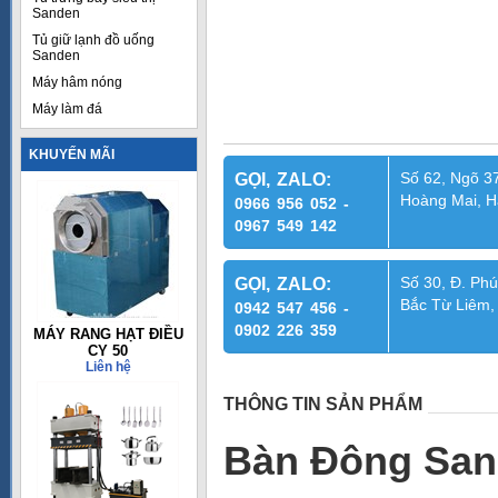
Sanden
Tủ giữ lạnh đồ uống
Sanden
Máy hâm nóng
Máy làm đá
KHUYẾN MÃI
Số 62, Ngõ 37
GỌI, ZALO:
Hoàng Mai, H
0966 956 052 -
0967 549 142
Số 30, Đ. Phú
GỌI, ZALO:
Bắc Từ Liêm,
0942 547 456 -
0902 226 359
MÁY RANG HẠT ĐIỀU
CY 50
Liên hệ
THÔNG TIN SẢN PHẨM
Bàn Đông San