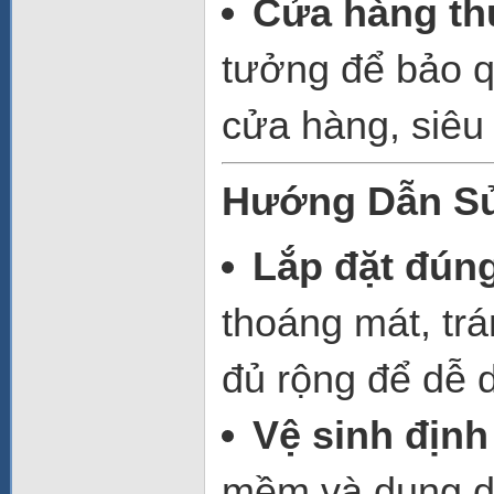
Cửa hàng thự
tưởng để bảo q
cửa hàng, siêu 
Hướng Dẫn S
Lắp đặt đún
thoáng mát, trá
đủ rộng để dễ d
Vệ sinh định
mềm và dung dị