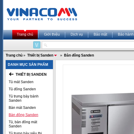
Trang chủ
Giới thiệu
Dịch vụ
Bảo mật
Bảo hành
Trang chủ
»
Thiết bị Sanden
»
Bàn đông Sanden
DANH MỤC SẢN PHẨM
THIẾT BỊ SANDEN
Tủ mát Sanden
Tủ đông Sanden
Tủ trưng bày bánh
Sanden
Bàn mát Sanden
Bàn đông Sanden
Tủ, bàn đông mát
Sanden
Tủ trưng bày siêu thị