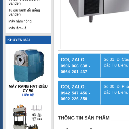
Sanden
Tủ giữ lạnh đồ uống
Sanden
Máy hâm nóng
Máy làm đá
KHUYẾN MÃI
Số 31, Đ. Cầu
GỌI, ZALO:
Bắc Từ Liêm,
0906 066 638 -
0964 201 437
Số 30, Đ. Phú
MÁY RANG HẠT ĐIỀU
GỌI, ZALO:
CY 50
Bắc Từ Liêm,
0942 547 456 -
Liên hệ
0902 226 359
THÔNG TIN SẢN PHẨM