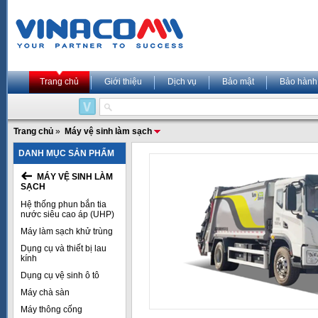
Trang chủ
Giới thiệu
Dịch vụ
Bảo mật
Bảo hành
Trang chủ
»
Máy vệ sinh làm sạch
DANH MỤC SẢN PHẨM
MÁY VỆ SINH LÀM
SẠCH
Hệ thống phun bắn tia
nước siêu cao áp (UHP)
Máy làm sạch khử trùng
Dụng cụ và thiết bị lau
kính
Dụng cụ vệ sinh ô tô
Máy chà sàn
Máy thông cống