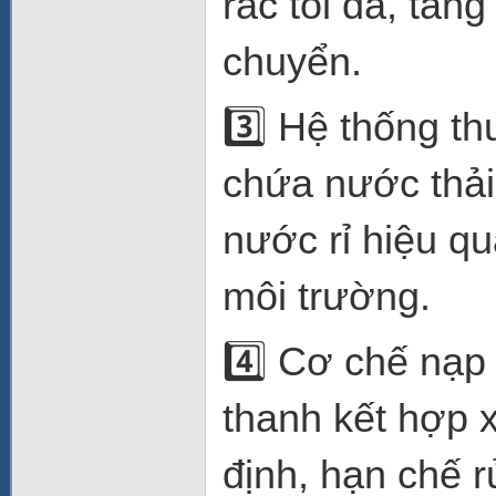
rác tối đa, tăn
chuyển.
3️⃣ Hệ thống t
chứa nước thải
nước rỉ hiệu q
môi trường.
4️⃣ Cơ chế nạp 
thanh kết hợp x
định, hạn chế r