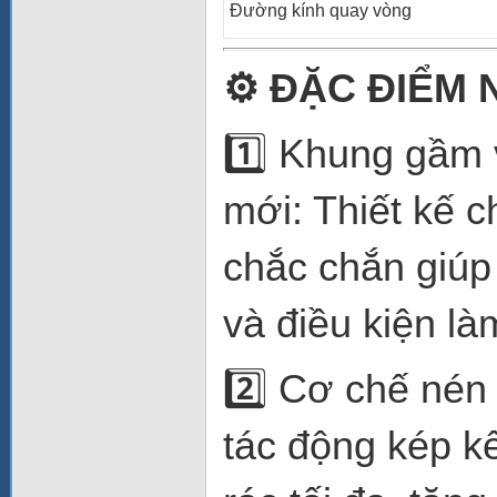
Đường kính quay vòng
⚙️
ĐẶC ĐIỂM 
1️⃣ Khung gầm 
mới: Thiết kế 
chắc chắn giúp 
và điều kiện là
2️⃣ Cơ chế nén
tác động kép kế