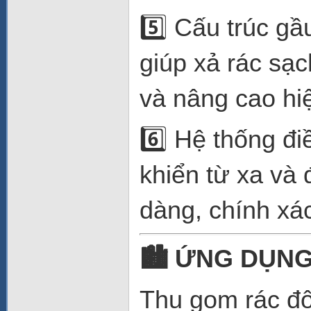
5️⃣ Cấu trúc gầ
giúp xả rác sạc
và nâng cao hi
6️⃣ Hệ thống đi
khiển từ xa và 
dàng, chính xác
🏙
️ ỨNG DỤN
Thu gom rác đô