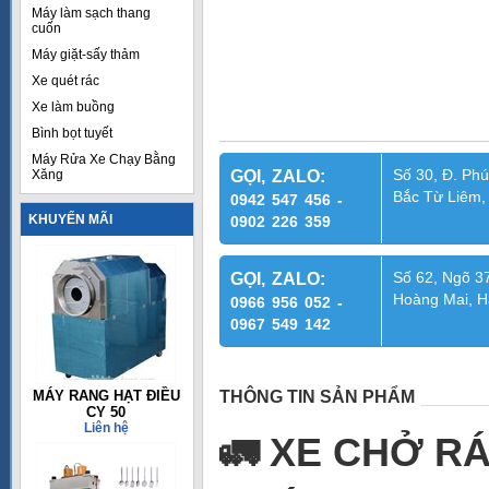
Máy làm sạch thang
cuốn
Máy giặt-sấy thảm
Xe quét rác
Xe làm buồng
Bình bọt tuyết
Máy Rửa Xe Chạy Bằng
Số 30, Đ. Phú
Xăng
GỌI, ZALO:
Bắc Từ Liêm,
0942 547 456 -
KHUYẾN MÃI
0902 226 359
Số 62, Ngõ 37
GỌI, ZALO:
Hoàng Mai, H
0966 956 052 -
0967 549 142
MÁY RANG HẠT ĐIỀU
THÔNG TIN SẢN PHẨM
CY 50
Liên hệ
🚛
XE CHỞ RÁC