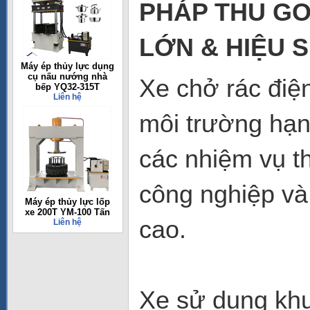
PHÁP THU G
LỚN & HIỆU 
Máy ép thủy lực dụng
cụ nấu nướng nhà
Xe chở rác điệ
bếp YQ32-315T
Liên hệ
môi trường hạn
các nhiệm vụ th
công nghiệp và
Máy ép thủy lực lốp
xe 200T YM-100 Tấn
cao.
Liên hệ
Xe sử dụng kh