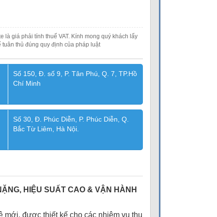
e là giá phải tính thuế VAT. Kính mong quý khách lấy
 tuân thủ đúng quy định của pháp luật
Số 150, Đ. số 9, P. Tân Phú, Q. 7, TP.Hồ
Chí Minh
Số 30, Đ. Phúc Diễn, P. Phúc Diễn, Q.
Bắc Từ Liêm, Hà Nội.
 NẶNG, HIỆU SUẤT CAO & VẬN HÀNH
 mới, được thiết kế cho các nhiệm vụ thu