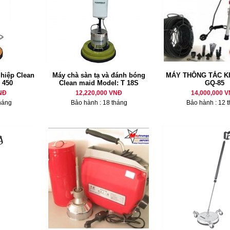
hiệp Clean
Máy chà sàn tạ và đánh bóng
MÁY THÔNG TẮC K
 450
Clean maid Model: T 18S
GQ-85
NĐ
12,220,000 VNĐ
14,000,000 
háng
Bảo hành : 18 tháng
Bảo hành : 12 