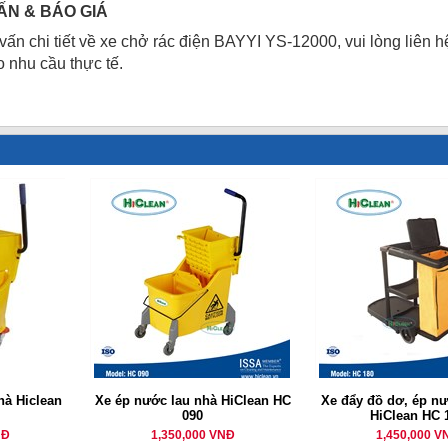
ẤN & BÁO GIÁ
ấn chi tiết về xe chở rác điện BAYYI YS-12000, vui lòng liên hệ
 nhu cầu thực tế.
hà Hiclean
Xe ép nước lau nhà HiClean HC
Xe đẩy đồ dơ, ép nư
090
HiClean HC 
NĐ
1,350,000 VNĐ
1,450,000 V