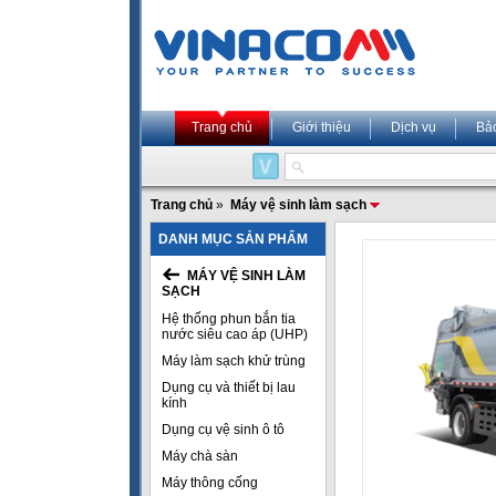
Trang chủ
Giới thiệu
Dịch vụ
Bả
Trang chủ
»
Máy vệ sinh làm sạch
DANH MỤC SẢN PHẨM
MÁY VỆ SINH LÀM
SẠCH
Hệ thống phun bắn tia
nước siêu cao áp (UHP)
Máy làm sạch khử trùng
Dụng cụ và thiết bị lau
kính
Dụng cụ vệ sinh ô tô
Máy chà sàn
Máy thông cống