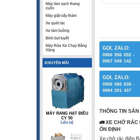
Máy làm sạch thang
cuốn
Máy giặt-sấy thảm
Xe quét rác
Xe làm buồng
Bình bọt tuyết
Máy Rửa Xe Chạy Bằng
GỌI, ZALO:
Xăng
0966 956 052 -
0967 549 142
KHUYẾN MÃI
GỌI, ZALO:
0906 066 638 -
0964 201 437
THÔNG TIN SẢN
MÁY RANG HẠT ĐIỀU
CY 50
🚛
XE CHỞ RÁC Đ
Liên hệ
ỔN ĐỊNH
Xe chở rác điện B