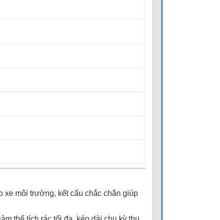
 xe môi trường, kết cấu chắc chắn giúp
m thể tích rác tối đa, kéo dài chu kỳ thu