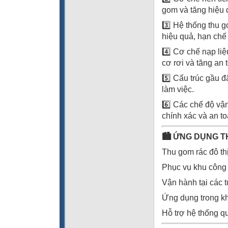
gom và tăng hiệu 
3️⃣ Hệ thống thu 
hiệu quả, hạn chế
4️⃣ Cơ chế nạp liệ
cơ rơi và tăng an 
5️⃣ Cấu trúc gầu đ
làm việc.
6️⃣ Các chế độ vận
chính xác và an to
🏙
️ ỨNG DỤNG 
Thu gom rác đô th
Phục vụ khu công 
Vận hành tại các 
Ứng dụng trong kh
Hỗ trợ hệ thống qu