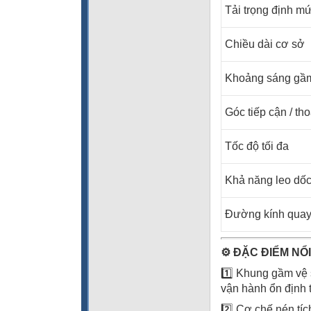
Tải trọng định m
Chiều dài cơ sở
Khoảng sáng gầ
Góc tiếp cận / tho
Tốc độ tối đa
Khả năng leo dố
Đường kính quay
⚙️
ĐẶC ĐIỂM NỔI
1️⃣ Khung gầm vệ 
vận hành ổn định tr
2️⃣ Cơ chế nén tíc