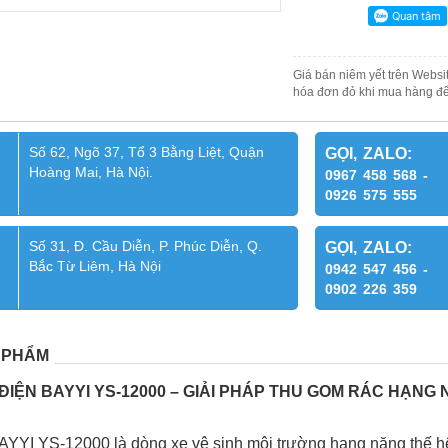
Giá bán niêm yết trên Websit
hóa đơn đỏ khi mua hàng để
Số 62, Ngõ 37, Tổ 3 Bằng Liệt, Quận
GỌI, ZALO:
Hoàng Mai, Hà Nội.
0967 458 568 -
0926 575 555
Số 31, Đ. Cầu Diễn, P. Phúc Diễn, Q.
GỌI, ZALO:
Bắc Từ Liêm, Hà Nội
0942 547 456 -
0902 226 359
 PHẨM
IỆN BAYYI YS-12000 – GIẢI PHÁP THU GOM RÁC HẠNG
AYYI YS-12000 là dòng xe vệ sinh môi trường hạng nặng thế hệ