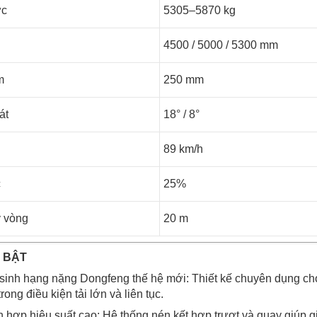
ức
5305–5870 kg
4500 / 5000 / 5300 mm
m
250 mm
át
18° / 8°
89 km/h
c
25%
 vòng
20 m
 BẬT
sinh hạng nặng Dongfeng thế hệ mới: Thiết kế chuyên dụng cho
ong điều kiện tải lớn và liên tục.
h hợp hiệu suất cao: Hệ thống nén kết hợp trượt và quay giúp giả