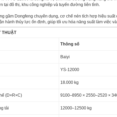
 tại đô thị, khu công nghiệp và tuyến đường liên tỉnh.
ung gầm Dongfeng chuyên dụng, cơ chế nén tích hợp hiệu suất 
ận hành thủy lực ổn định, giúp tối ưu hóa năng suất làm việc và
Ỹ THUẬT
Thông số
Baiyi
YS-12000
g
18.000 kg
thể (D×R×C)
9100–8950 × 2550–2520 × 3
g tải
12000–12500 kg