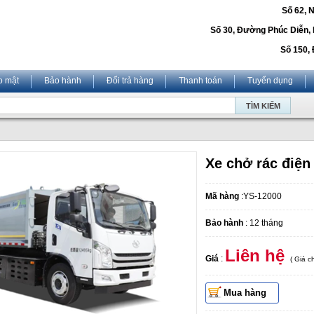
Số 62, 
Số 30, Đường Phúc Diễn,
Số 150, 
o mật
Bảo hành
Đổi trả hàng
Thanh toán
Tuyển dụng
Xe chở rác điện
Mã hàng
:YS-12000
Bảo hành
: 12 tháng
Liên hệ
Giá
:
( Giá 
Mua hàng