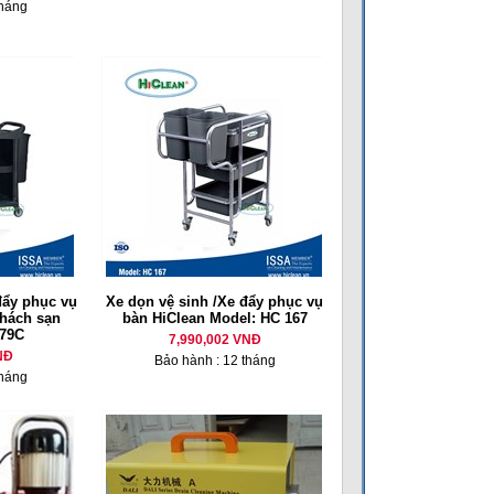
tháng
đẩy phục vụ
Xe dọn vệ sinh /Xe đẩy phục vụ
khách sạn
bàn HiClean Model: HC 167
179C
7,990,002 VNĐ
NĐ
Bảo hành : 12 tháng
tháng