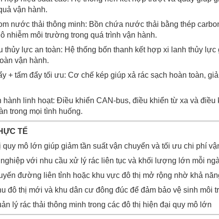
quả vận hành.
gom nước thải thông minh: Bồn chứa nước thải bằng thép carbo
 ô nhiễm môi trường trong quá trình vận hành.
u thủy lực an toàn: Hệ thống bốn thanh kết hợp xi lanh thủy lực
toàn vận hành.
ẩy + tấm đẩy tối ưu: Cơ chế kép giúp xả rác sạch hoàn toàn, gi
 hành linh hoạt: Điều khiển CAN-bus, điều khiển từ xa và điều 
àn trong mọi tình huống.
THỰC TẾ
ị quy mô lớn giúp giảm tần suất vận chuyển và tối ưu chi phí v
nghiệp với nhu cầu xử lý rác liên tục và khối lượng lớn mỗi ng
tuyến đường liên tỉnh hoặc khu vực đô thị mở rộng nhờ khả nă
u đô thị mới và khu dân cư đông đúc để đảm bảo vệ sinh môi tr
ản lý rác thải thông minh trong các đô thị hiện đại quy mô lớn