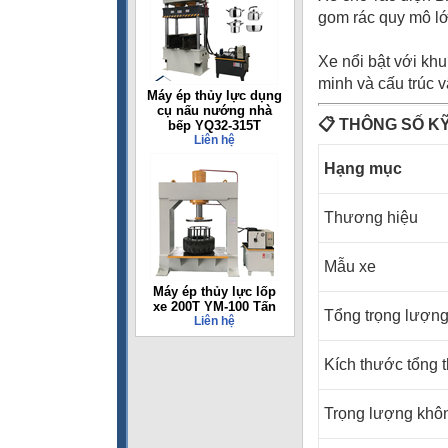
gom rác quy mô lớn
Xe nổi bật với kh
minh và cấu trúc v
Máy ép thủy lực dụng
cụ nấu nướng nhà
📋
THÔNG SỐ K
bếp YQ32-315T
Liên hệ
Hạng mục
Thương hiệu
Mẫu xe
Máy ép thủy lực lốp
xe 200T YM-100 Tấn
Tổng trọng lượn
Liên hệ
Kích thước tổng 
Trọng lượng khôn