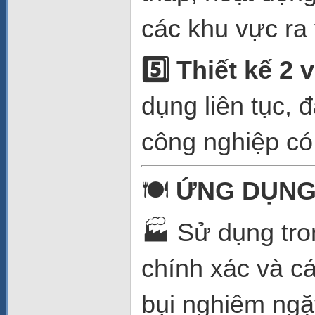
các khu vực ra
5️
Thiết kế 2 vị
dụng liên tục,
công nghiệp có
🍽️
ỨNG DỤNG
🏭 Sử dụng tro
chính xác và c
bụi nghiêm ngặ