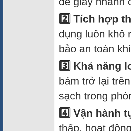
đế giày nhanh c
2️
Tích hợp t
dụng luôn khô 
bảo an toàn khi
3️
Khả năng lo
bám trở lại trê
sạch trong phò
4️
Vận hành tự
thấp, hoạt động