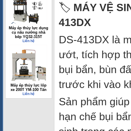
🏷️
MÁY VỆ SI
413DX
Máy ép thủy lực dụng
cụ nấu nướng nhà
DS-413DX là má
bếp YQ32-315T
Liên hệ
ướt, tích hợp t
bụi bẩn, bùn đấ
trước khi vào 
Máy ép thủy lực lốp
xe 200T YM-100 Tấn
Liên hệ
Sản phẩm giúp 
hạn chế bụi bẩ