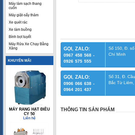
Máy làm sạch thang
cuốn
Máy giặt-sấy thảm
Xe quét rác
Xe làm buồng
Bình bọt tuyết
Máy Rửa Xe Chạy Bằng
Số 150, Đ. số
Xăng
GỌI, ZALO:
Chí Minh
0967 458 568 -
KHUYẾN MÃI
0926 575 555
Số 31, Đ. Cầu
GỌI, ZALO:
Bắc Từ Liêm,
0906 066 638 -
0964 201 437
MÁY RANG HẠT ĐIỀU
THÔNG TIN SẢN PHẨM
CY 50
Liên hệ