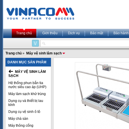
Trang chủ
Giới thiệu
Dịch vụ
Bảo mật
Bảo hành
Trang chủ
»
Máy vệ sinh làm sạch
DANH MỤC SẢN PHẨM
MÁY VỆ SINH LÀM
SẠCH
Hệ thống phun bắn tia
nước siêu cao áp (UHP)
Máy làm sạch khử trùng
Dụng cụ và thiết bị lau
kính
Dụng cụ vệ sinh ô tô
Máy chà sàn
Máy thông cống