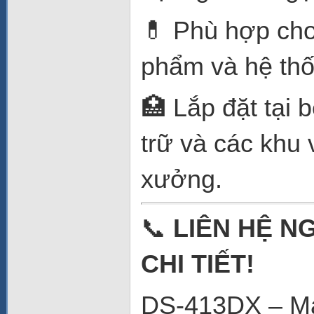
💊 Phù hợp ch
phẩm và hệ thố
🏥 Lắp đặt tại 
trữ và các khu 
xưởng.
📞
LIÊN HỆ N
CHI TIẾT!
DS-413DX – Máy 