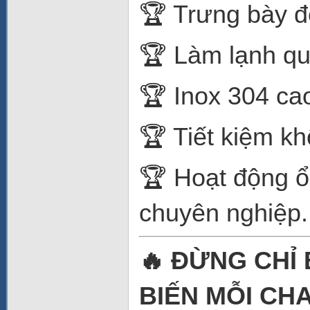
🏆 Trưng bày đ
🏆 Làm lạnh qu
🏆 Inox 304 cao
🏆 Tiết kiệm kh
🏆 Hoạt động ổ
chuyên nghiệp.
🔥 ĐỪNG CHỈ
BIẾN MỖI CH