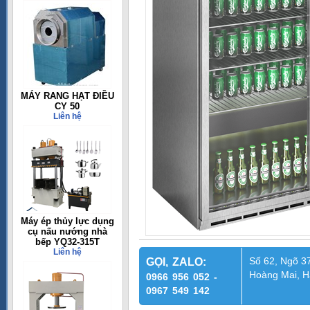
MÁY RANG HẠT ĐIỀU
CY 50
Liên hệ
Máy ép thủy lực dụng
cụ nấu nướng nhà
bếp YQ32-315T
Liên hệ
Số 62, Ngõ 37
GỌI, ZALO:
Hoàng Mai, H
0966 956 052 -
0967 549 142