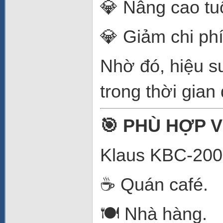
💎 Nâng cao tuổi
💎 Giảm chi phí 
Nhờ đó, hiệu su
trong thời gian 
🎯 PHÙ HỢP 
Klaus KBC-200 
☕ Quán café.
🍽️ Nhà hàng.