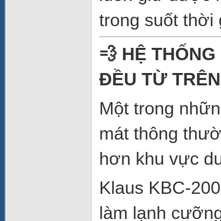
trong suốt thời
💨 HỆ THỐNG
ĐỀU TỪ TRÊ
Một trong nhữn
mát thông thườ
hơn khu vực dư
Klaus KBC-200
làm lạnh cưỡng