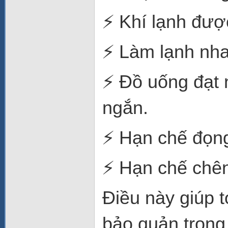
⚡ Khí lạnh đượ
⚡ Làm lạnh nh
⚡ Đồ uống đạt 
ngắn.
⚡ Hạn chế đọn
⚡ Hạn chế chên
Điều này giúp 
bảo quản trong 