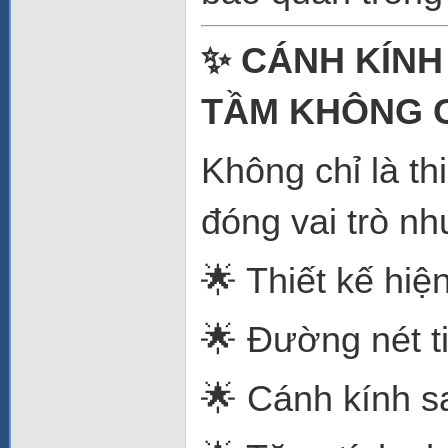
✨ CÁNH KÍNH
TẦM KHÔNG 
Không chỉ là t
đóng vai trò nh
🌟 Thiết kế hiện
🌟 Đường nét ti
🌟 Cánh kính s