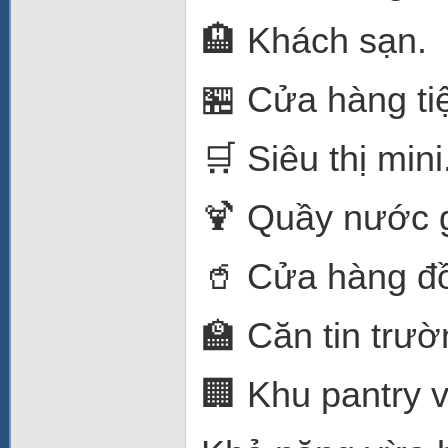
🏨 Khách sạn.
🏪 Cửa hàng tiệ
🛒 Siêu thị mini
🍹 Quầy nước g
🥤 Cửa hàng đ
🏫 Căn tin trườ
🏢 Khu pantry 