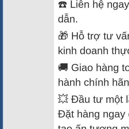
☎️ Liên hệ nga
dẫn.
🎁 Hỗ trợ tư vấ
kinh doanh thực
🚚 Giao hàng t
hành chính hãn
💥 Đầu tư một lầ
Đặt hàng ngay 
tạo ấn tượng m