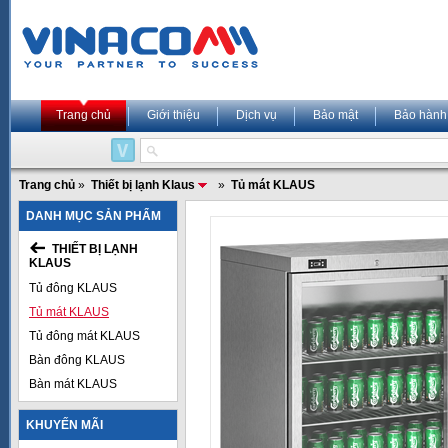
Trang chủ
Giới thiệu
Dịch vụ
Bảo mật
Bảo hành
Trang chủ
»
Thiết bị lạnh Klaus
»
Tủ mát KLAUS
DANH MỤC SẢN PHẨM
THIẾT BỊ LẠNH
KLAUS
Tủ đông KLAUS
Tủ mát KLAUS
Tủ đông mát KLAUS
Bàn đông KLAUS
Bàn mát KLAUS
KHUYẾN MÃI