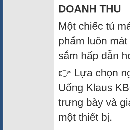
DOANH THU
Một chiếc tủ m
phẩm luôn mát 
sắm hấp dẫn h
👉 Lựa chọn n
Uống Klaus KBC
trưng bày và g
một thiết bị.