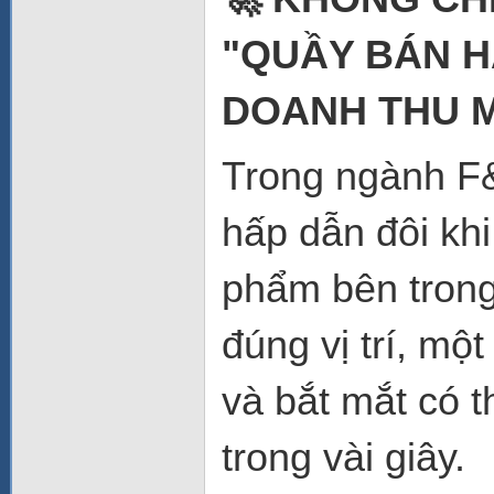
"QUẦY BÁN H
DOANH THU 
Trong ngành F&
hấp dẫn đôi kh
phẩm bên trong
đúng vị trí, mộ
và bắt mắt có t
trong vài giây.