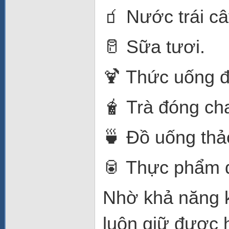
🧃 Nước trái câ
🥛 Sữa tươi.
🍹 Thức uống đ
🧋 Trà đóng cha
🍵 Đồ uống thả
🥫 Thực phẩm đ
Nhờ khả năng k
luôn giữ được 