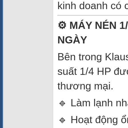
kinh doanh có 
⚙️ MÁY NÉN 1
NGÀY
Bên trong Klau
suất 1/4 HP đư
thương mại.
🔹 Làm lạnh nh
🔹 Hoạt động ổ