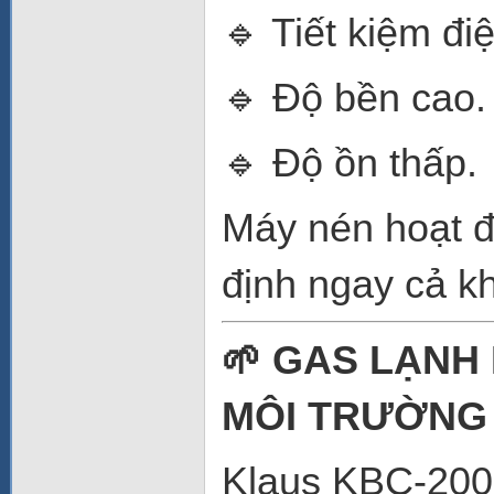
🔹 Tiết kiệm đi
🔹 Độ bền cao.
🔹 Độ ồn thấp.
Máy nén hoạt độ
định ngay cả kh
🌱 GAS LẠNH 
MÔI TRƯỜNG
Klaus KBC-200 