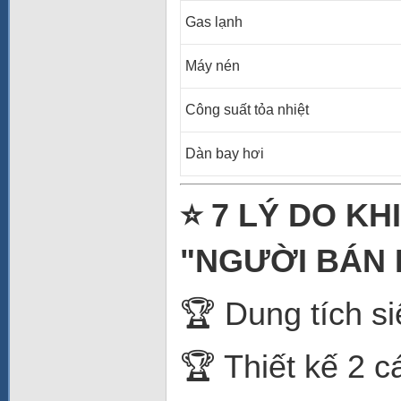
Gas lạnh
Máy nén
Công suất tỏa nhiệt
Dàn bay hơi
⭐ 7 LÝ DO K
"NGƯỜI BÁN 
🏆 Dung tích si
🏆 Thiết kế 2 c