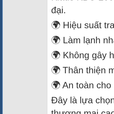
đại.
🌍 Hiệu suất tra
🌍 Làm lạnh nh
🌍 Không gây h
🌍 Thân thiện 
🌍 An toàn cho
Đây là lựa chọn
thương mại cao