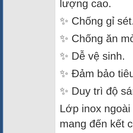
lượng cao.
✨ Chống gỉ sét
✨ Chống ăn m
✨ Dễ vệ sinh.
✨ Đảm bảo tiêu
✨ Duy trì độ sá
Lớp inox ngoài
mang đến kết c