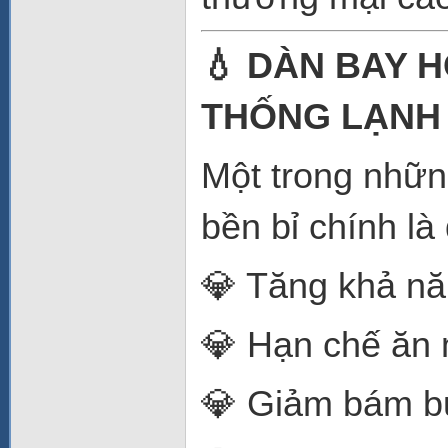
💧 DÀN BAY 
THỐNG LẠNH 
Một trong nhữn
bền bỉ chính là
💎 Tăng khả năn
💎 Hạn chế ăn
💎 Giảm bám bụ