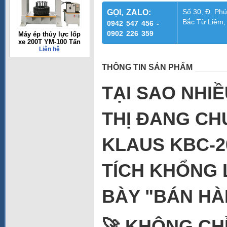
Số 30, Đ. Phú
GỌI, ZALO:
Bắc Từ Liêm,
0942 547 456 -
0902 226 359
Máy ép thủy lực lốp
xe 200T YM-100 Tấn
Liên hệ
THÔNG TIN SẢN PHẨM
TẠI SAO NHI
THỊ ĐANG CH
KLAUS KBC-2
TÍCH KHỔNG 
BÀY "BÁN HÀ
🚀 KHÔNG CH