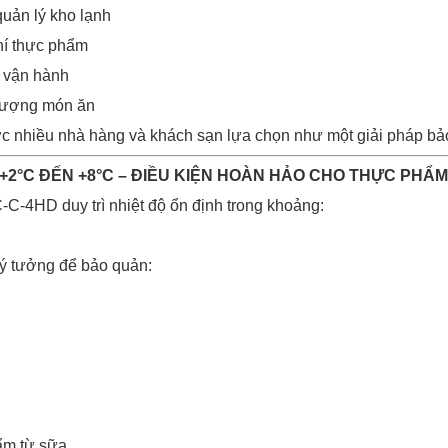
uản lý kho lạnh
hí thực phẩm
h vận hành
lượng món ăn
ược nhiều nhà hàng và khách sạn lựa chọn như một giải pháp bả
Ộ +2°C ĐẾN +8°C – ĐIỀU KIỆN HOÀN HẢO CHO THỰC PHẨ
C-4HD duy trì nhiệt độ ổn định trong khoảng:
lý tưởng để bảo quản:
ẩm từ sữa