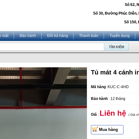
Số 62, 
Số 30, Đường Phúc Diễn,
Số 150, 
o mật
Bảo hành
Đổi trả hàng
Thanh toán
Tuyển dụng
Tủ mát 4 cánh 
Mã hàng
:KUC-C-4HD
Bảo hành
: 12 tháng
Liên hệ
Giá
:
( Giá 
Mua hàng