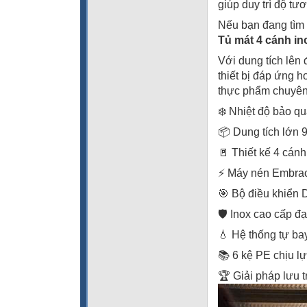
giúp duy trì độ tư
Nếu bạn đang tìm 
Tủ mát 4 cánh i
Với dung tích lên
thiết bị đáp ứng 
thực phẩm chuyên
❄️ Nhiệt độ bảo q
📦 Dung tích lớn 9
🚪 Thiết kế 4 cánh
⚡ Máy nén Embrac
🎯 Bộ điều khiển D
🛡️ Inox cao cấp 
💧 Hệ thống tự bay
📚 6 kệ PE chịu l
🏆 Giải pháp lưu 