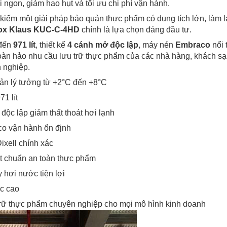
ơi ngon, giảm hao hụt và tối ưu chi phí vận hành.
kiếm một giải pháp bảo quản thực phẩm có dung tích lớn, làm lạ
nox Klaus KUC-C-4HD
chính là lựa chọn đáng đầu tư.
 đến
971 lít
, thiết kế
4 cánh mở độc lập
, máy nén
Embraco
nổi 
hoàn hảo nhu cầu lưu trữ thực phẩm của các nhà hàng, khách sạ
 nghiệp.
uản lý tưởng từ +2°C đến +8°C
71 lít
 độc lập giảm thất thoát hơi lạnh
o vận hành ổn định
ixell chính xác
đạt chuẩn an toàn thực phẩm
 hơi nước tiện lợi
ực cao
trữ thực phẩm chuyên nghiệp cho mọi mô hình kinh doanh