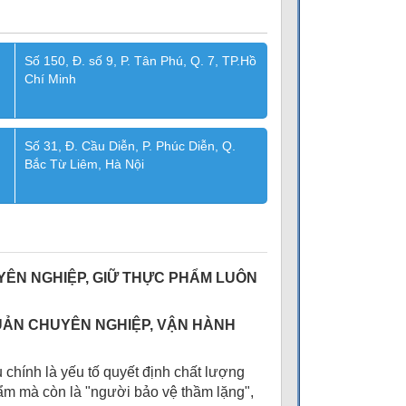
Số 150, Đ. số 9, P. Tân Phú, Q. 7, TP.Hồ
Chí Minh
Số 31, Đ. Cầu Diễn, P. Phúc Diễn, Q.
Bắc Từ Liêm, Hà Nội
UYÊN NGHIỆP, GIỮ THỰC PHẨM LUÔN
 QUẢN CHUYÊN NGHIỆP, VẬN HÀNH
chính là yếu tố quyết định chất lượng
hẩm mà còn là "người bảo vệ thầm lặng",