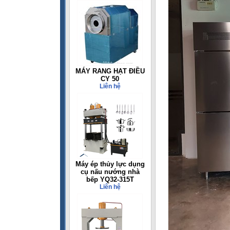
MÁY RANG HẠT ĐIỀU
CY 50
Liên hệ
Máy ép thủy lực dụng
cụ nấu nướng nhà
bếp YQ32-315T
Liên hệ