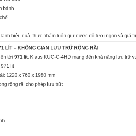
àm bánh
 chế
ạnh hiệu quả, thực phẩm luôn giữ được độ tươi ngon và giá trị 
71 LÍT – KHÔNG GIAN LƯU TRỮ RỘNG RÃI
lên tới
971 lít
, Klaus KUC-C-4HD mang đến khả năng lưu trữ vượ
971 lít
ài: 1220 x 760 x 1980 mm
ng rộng rãi cho phép lưu trữ:
ánh