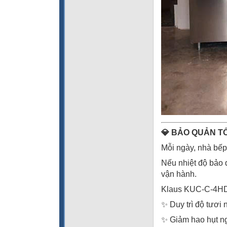
💎 BẢO QUẢN T
Mỗi ngày, nhà bếp 
Nếu nhiệt độ bảo q
vận hành.
Klaus KUC-C-4HD 
✨ Duy trì độ tươi
✨ Giảm hao hụt n