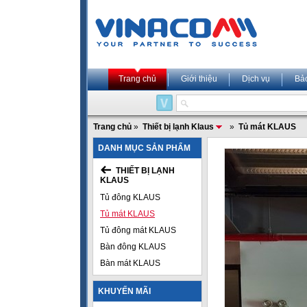
Trang chủ
Giới thiệu
Dịch vụ
Bả
Trang chủ
»
Thiết bị lạnh Klaus
»
Tủ mát KLAUS
DANH MỤC SẢN PHẨM
THIẾT BỊ LẠNH
KLAUS
Tủ đông KLAUS
Tủ mát KLAUS
Tủ đông mát KLAUS
Bàn đông KLAUS
Bàn mát KLAUS
KHUYẾN MÃI