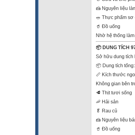
🍰 Nguyên liệu l
🥗 Thực phẩm sơ
🥤 Đồ uống
Nhờ hệ thống làm l
📦 DUNG TÍCH 9
Sở hữu dung tích 
📦 Dung tích tổng: 
📏 Kích thước ngo
Không gian bên tro
🥩 Thịt tươi sống
🦐 Hải sản
🥬 Rau củ
🍰 Nguyên liệu b
🥤 Đồ uống