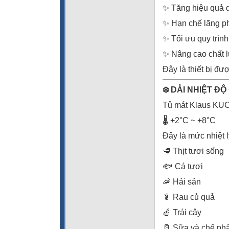
✨ Tăng hiệu quả q
✨ Hạn chế lãng p
✨ Tối ưu quy trìn
✨ Nâng cao chất 
Đây là thiết bị đ
❄️ DẢI NHIỆT Đ
Tủ mát Klaus KUC-
🌡️ +2°C ~ +8°C
Đây là mức nhiệt 
🥩 Thịt tươi sống
🐟 Cá tươi
🦐 Hải sản
🥬 Rau củ quả
🍎 Trái cây
🥛 Sữa và chế ph