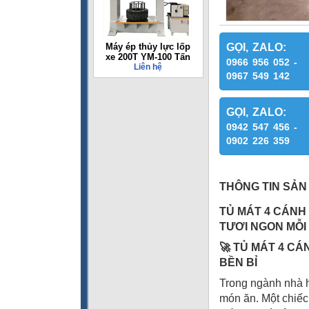
Máy ép thủy lực lốp
GỌI, ZALO:
xe 200T YM-100 Tấn
0966 956 052 -
Liên hệ
0967 549 142
GỌI, ZALO:
0942 547 456 -
0902 226 359
THÔNG TIN SẢN
TỦ MÁT 4 CÁNH
TƯƠI NGON MỖI
🚀 TỦ MÁT 4 CÁ
BỀN BỈ
Trong ngành nhà h
món ăn. Một chiếc