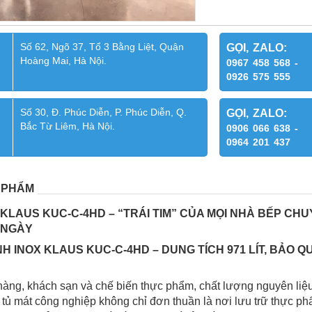
Số 62, Ngõ 37, Tổ 3 Bằng Liệt, Quận
GỌI, ZALO:
Hoàng Mai, Hà Nội.
0967 458 568 -
0926 575 555
Số 30, Đ. Phúc Diễn, P. Phúc Diễn, Q.
GỌI, ZALO:
Bắc Từ Liêm, Hà Nội.
0906 066 638 -
0964 201 437
 PHẨM
 KLAUS KUC-C-4HD – “TRÁI TIM” CỦA MỌI NHÀ BẾP CH
 NGÀY
NH INOX KLAUS KUC-C-4HD – DUNG TÍCH 971 LÍT, BẢO
àng, khách sạn và chế biến thực phẩm, chất lượng nguyên liệu 
 tủ mát công nghiệp không chỉ đơn thuần là nơi lưu trữ thực p