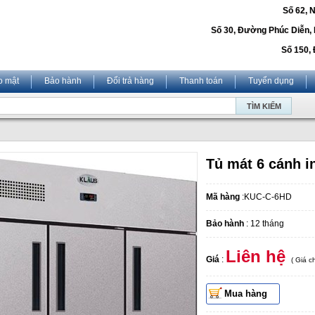
Số 62, 
Số 30, Đường Phúc Diễn,
Số 150, 
o mật
Bảo hành
Đổi trả hàng
Thanh toán
Tuyển dụng
Tủ mát 6 cánh 
Mã hàng
:KUC‐C‐6HD
Bảo hành
: 12 tháng
Liên hệ
Giá
:
( Giá 
Mua hàng