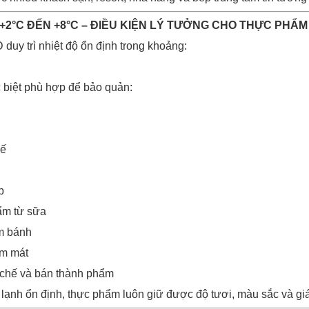
Ộ +2°C ĐẾN +8°C – ĐIỀU KIỆN LÝ TƯỞNG CHO THỰC PHẨM
uy trì nhiệt độ ổn định trong khoảng:
 biệt phù hợp để bảo quản:
hế
p
ẩm từ sữa
àm bánh
àm mát
chế và bán thành phẩm
ạnh ổn định, thực phẩm luôn giữ được độ tươi, màu sắc và giá t