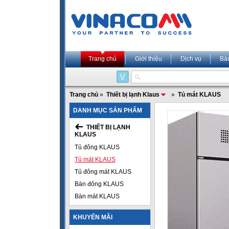
Trang chủ
Giới thiệu
Dịch vụ
Bả
Trang chủ
»
Thiết bị lạnh Klaus
»
Tủ mát KLAUS
DANH MỤC SẢN PHẨM
THIẾT BỊ LẠNH
KLAUS
Tủ đông KLAUS
Tủ mát KLAUS
Tủ đông mát KLAUS
Bàn đông KLAUS
Bàn mát KLAUS
KHUYẾN MÃI