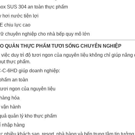
inox SUS 304 an toàn thực phẩm
 hơi nước tiện lợi
E chịu lực cao
trữ chuyên nghiệp cho nhà bếp quy mô lớn
BẢO QUẢN THỰC PHẨM TƯƠI SỐNG CHUYÊN NGHIỆP
việc duy trì độ tươi ngon của nguyên liệu không chỉ giúp nân
hụt thực phẩm.
-C-6HD giúp doanh nghiệp:
phẩm an toàn
tươi ngon của nguyên liệu
 hàng hóa
h vận hành
quả quản lý kho thực phẩm
hí nhập hàng
ợc nhiều khách sạn, resort, nhà hàng và bếp trung tâm tin tưởng