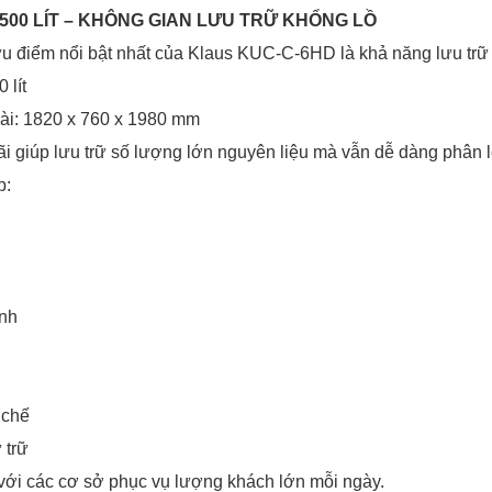
.500 LÍT – KHÔNG GIAN LƯU TRỮ KHỔNG LỒ
u điểm nổi bật nhất của Klaus KUC-C-6HD là khả năng lưu trữ 
 lít
ài: 1820 x 760 x 1980 mm
ãi giúp lưu trữ số lượng lớn nguyên liệu mà vẫn dễ dàng phân l
p:
ánh
 chế
 trữ
với các cơ sở phục vụ lượng khách lớn mỗi ngày.