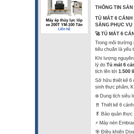
THÔNG TIN SẢN
TỦ MÁT 6 CÁNH
Máy ép thủy lực lốp
SÀNG PHỤC VỤ 
xe 200T YM-100 Tấn
Liên hệ
🚀 TỦ MÁT 6 CÁ
Trong môi trường 
tiêu chuẩn là yếu 
Khi lượng nguyên 
lý do
Tủ mát 6 c
tích lên tới
1.500 lí
Sở hữu thiết kế 6
sinh thực phẩm, K
❄️ Dung tích siêu l
🚪 Thiết kế 6 cánh
🥬 Bảo quản thực
⚡ Máy nén Embra
🎯 Điều khiển Dix