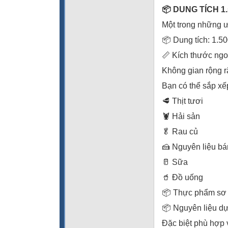
📦 DUNG TÍCH 1
Một trong những ư
📦 Dung tích: 1.500
📏 Kích thước ngo
Không gian rộng r
Bạn có thể sắp xế
🥩 Thịt tươi
🦞 Hải sản
🥬 Rau củ
🍰 Nguyên liệu b
🥛 Sữa
🥤 Đồ uống
📦 Thực phẩm sơ
📦 Nguyên liệu dự
Đặc biệt phù hợp 