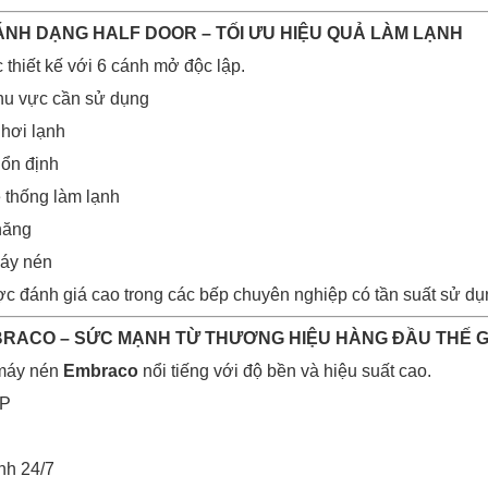
CÁNH DẠNG HALF DOOR – TỐI ƯU HIỆU QUẢ LÀM LẠNH
hiết kế với 6 cánh mở độc lập.
hu vực cần sử dụng
 hơi lạnh
 ổn định
ệ thống làm lạnh
 năng
máy nén
ợc đánh giá cao trong các bếp chuyên nghiệp có tần suất sử dụn
BRACO – SỨC MẠNH TỪ THƯƠNG HIỆU HÀNG ĐẦU THẾ G
 máy nén
Embraco
nổi tiếng với độ bền và hiệu suất cao.
HP
nh 24/7