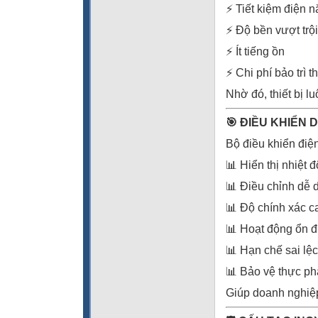
⚡ Tiết kiệm điện 
⚡ Độ bền vượt trội
⚡ Ít tiếng ồn
⚡ Chi phí bảo trì t
Nhờ đó, thiết bị l
🎯 ĐIỀU KHIỂN 
Bộ điều khiển điệ
📊 Hiển thị nhiệt 
📊 Điều chỉnh dễ 
📊 Độ chính xác c
📊 Hoạt động ổn đ
📊 Hạn chế sai lệc
📊 Bảo vệ thực p
Giúp doanh nghiệp