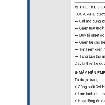
🚪 THIẾT KẾ 6 
KUC-C-6HD được t
🔥 Chỉ mở đúng k
🔥 Giảm thất thoát
🔥 Duy trì nhiệt độ
🔥 Giảm tải cho h
🔥 Tiết kiệm điện
🔥 Tăng tuổi thọ 
Đây là thiết kế đư
⚙️ MÁY NÉN EM
Tủ được trang bị
⚡ Công suất 3/4 
⚡ Làm lạnh nhanh
⚡ Hoạt động ổn đị