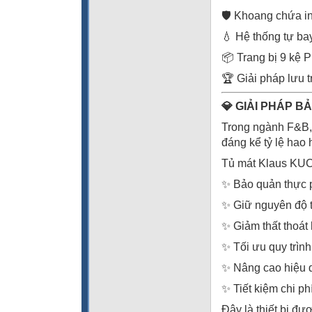
🛡️ Khoang chứa 
💧 Hệ thống tự bay
📦 Trang bị 9 kệ P
🏆 Giải pháp lưu 
💎 GIẢI PHÁP 
Trong ngành F&B, 
đáng kể tỷ lệ hao 
Tủ mát Klaus KUC
✨ Bảo quản thực 
✨ Giữ nguyên độ 
✨ Giảm thất thoát
✨ Tối ưu quy trìn
✨ Nâng cao hiệu 
✨ Tiết kiệm chi p
Đây là thiết bị đư