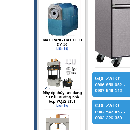
MÁY RANG HẠT ĐIỀU
CY 50
Liên hệ
GỌI, ZALO:
0966 956 052 -
0967 549 142
Máy ép thủy lực dụng
cụ nấu nướng nhà
bếp YQ32-315T
GỌI, ZALO:
Liên hệ
0942 547 456 -
0902 226 359