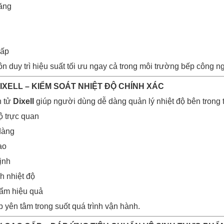
năng
hấp
uôn duy trì hiệu suất tối ưu ngay cả trong môi trường bếp công 
DIXELL – KIỂM SOÁT NHIỆT ĐỘ CHÍNH XÁC
n tử
Dixell
giúp người dùng dễ dàng quản lý nhiệt độ bên trong t
độ trực quan
dàng
ao
ịnh
h nhiệt độ
hẩm hiệu quả
 yên tâm trong suốt quá trình vận hành.