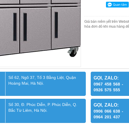
Giá bán niêm yết trên Websit
hóa đơn đỏ khi mua hàng để
Số 62, Ngõ 37, Tổ 3 Bằng Liệt, Quận
GỌI, ZALO:
Hoàng Mai, Hà Nội.
0967 458 568 -
0926 575 555
Số 30, Đ. Phúc Diễn, P. Phúc Diễn, Q.
GỌI, ZALO:
Bắc Từ Liêm, Hà Nội.
0906 066 638 -
0964 201 437