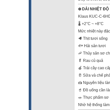
❄️ DẢI NHIỆT Đ
Klaus KUC-C-6HD d
🌡️ +2°C ~ +8°C
Mức nhiệt này đặc
🥩 Thịt tươi sống
🐟 Hải sản tươi
🦐 Thủy sản sơ c
🥬 Rau củ quả
🍎 Trái cây cao cấ
🥛 Sữa và chế ph
🍰 Nguyên liệu l
🥤 Đồ uống cần l
🥗 Thực phẩm sơ 
Nhờ hệ thống làm l