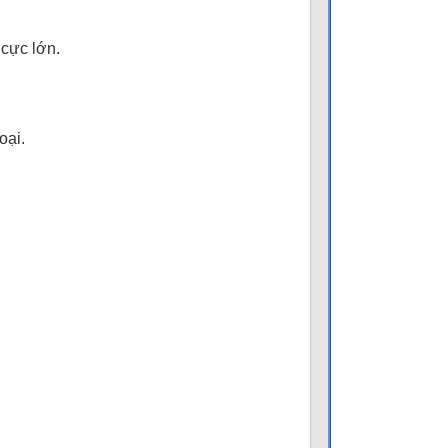
cực lớn.
oại.