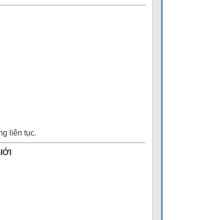
g liên tục.
IỚI