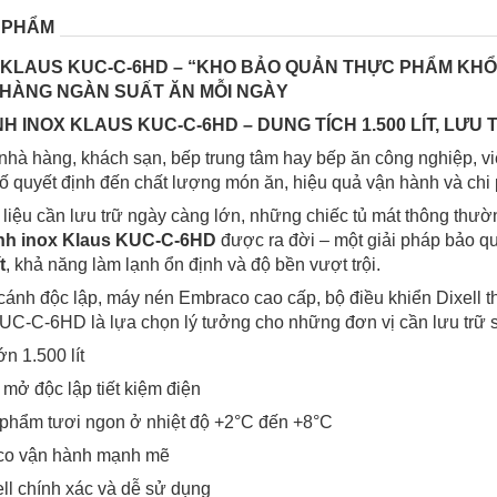
 PHẨM
 KLAUS KUC-C-6HD – “KHO BẢO QUẢN THỰC PHẨM KHỔ
HÀNG NGÀN SUẤT ĂN MỖI NGÀY
NH INOX KLAUS KUC-C-6HD – DUNG TÍCH 1.500 LÍT, LƯU 
nhà hàng, khách sạn, bếp trung tâm hay bếp ăn công nghiệp, 
tố quyết định đến chất lượng món ăn, hiệu quả vận hành và chi 
liệu cần lưu trữ ngày càng lớn, những chiếc tủ mát thông thư
ánh inox Klaus KUC-C-6HD
được ra đời – một giải pháp bảo q
t
, khả năng làm lạnh ổn định và độ bền vượt trội.
 cánh độc lập, máy nén Embraco cao cấp, bộ điều khiển Dixell 
UC-C-6HD là lựa chọn lý tưởng cho những đơn vị cần lưu trữ s
ớn 1.500 lít
 mở độc lập tiết kiệm điện
 phẩm tươi ngon ở nhiệt độ +2°C đến +8°C
co vận hành mạnh mẽ
ell chính xác và dễ sử dụng