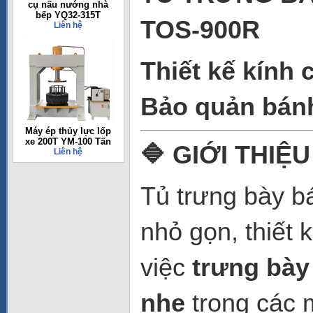
cụ nấu nướng nhà
bếp YQ32-315T
TOS-900R
Liên hệ
Thiết kế kính 
Bảo quản bánh
Máy ép thủy lực lốp
xe 200T YM-100 Tấn
🔷 GIỚI THIỆ
Liên hệ
Tủ trưng bày 
nhỏ gọn, thiết 
việc
trưng bày
nhẹ
trong các 