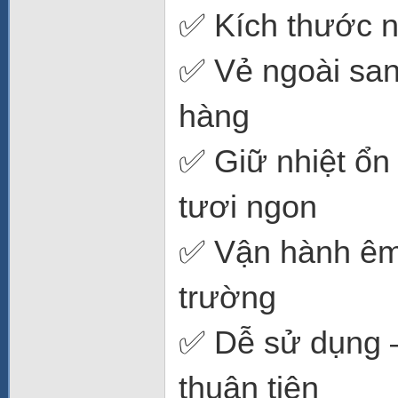
✅ Kích thước n
✅ Vẻ ngoài san
hàng
✅ Giữ nhiệt ổn
tươi ngon
✅ Vận hành êm á
trường
✅ Dễ sử dụng –
thuận tiện