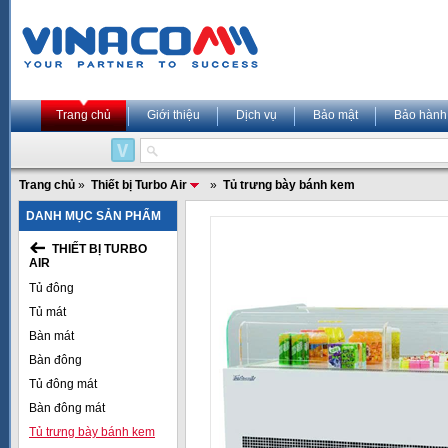
Trang chủ
Giới thiệu
Dịch vụ
Bảo mật
Bảo hành
Trang chủ
»
Thiết bị Turbo Air
»
Tủ trưng bày bánh kem
DANH MỤC SẢN PHẨM
THIẾT BỊ TURBO
AIR
Tủ đông
Tủ mát
Bàn mát
Bàn đông
Tủ đông mát
Bàn đông mát
Tủ trưng bày bánh kem