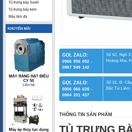
Tủ trưng bày Sushi
Tủ trưng bày kem
Máy làm đá
KHUYẾN MÃI
Số 62, Ngõ 37
GỌI, ZALO:
Hoàng Mai, H
0966 956 052 -
0967 549 142
MÁY RANG HẠT ĐIỀU
CY 50
Số 31, Đ. Cầu
GỌI, ZALO:
Liên hệ
Bắc Từ Liêm,
0906 066 638 -
0964 201 437
THÔNG TIN SẢN PHẨM
TỦ TRƯNG BÀ
Máy ép thủy lực dụng