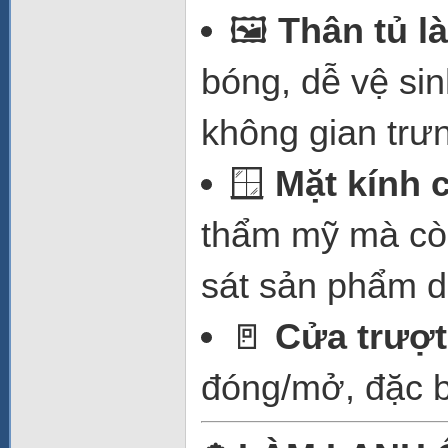
🖼️
Thân tủ l
bóng, dễ vệ si
không gian trư
🪟
Mặt kính 
thẩm mỹ mà còn
sát sản phẩm d
🚪
Cửa trượt
đóng/mở, đặc b