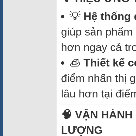
💡
Hệ thống 
giúp sản phẩm 
hơn ngay cả tr
🧊
Thiết kế 
điểm nhấn thị 
lâu hơn tại điể
🧠 VẬN HÀNH
LƯỢNG