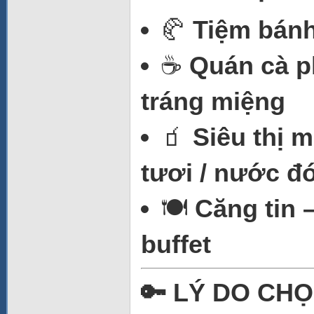
🥐
Tiệm bánh
☕
Quán cà p
tráng miệng
🧃
Siêu thị m
tươi / nước đ
🍽️
Căng tin 
buffet
🔑 LÝ DO CH