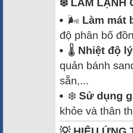
❄️ LÀM LẠNH 
🌬️
Làm mát b
độ phân bố đồn
🌡️
Nhiệt độ l
quản bánh sandw
sẵn,...
❄️
Sử dụng g
khỏe và thân th
💡 HIỆU ỨNG