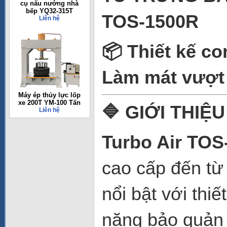
cụ nấu nướng nhà
bếp YQ32-315T
TOS-1500R
Liên hệ
📦 Thiết kế co
Làm mát vượt 
Máy ép thủy lực lốp
xe 200T YM-100 Tấn
🔷 GIỚI THIỆ
Liên hệ
Turbo Air TOS
cao cấp đến từ
nổi bật với thiế
năng bảo quản 