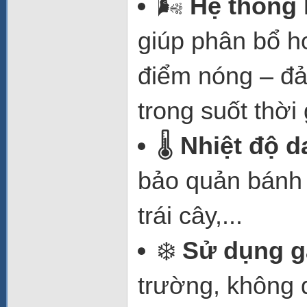
🌬️
Hệ thống 
giúp phân bổ h
điểm nóng – đ
trong suốt thời
🌡️
Nhiệt độ d
bảo quản bánh 
trái cây,...
❄️
Sử dụng g
trường, không đ