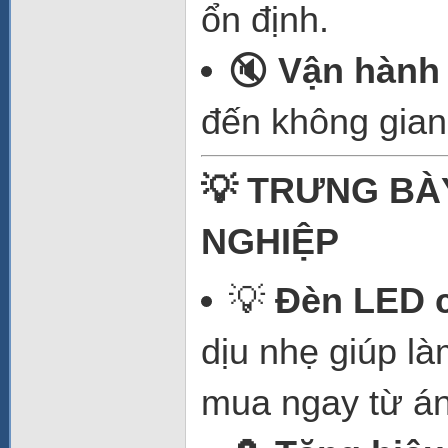
ổn định.
🔇
Vận hành 
đến không gian
💡 TRƯNG BÀ
NGHIỆP
💡
Đèn LED c
dịu nhẹ giúp l
mua ngay từ án