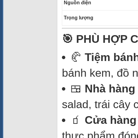
Nguồn điện
Trọng lượng
🎯 PHÙ HỢP 
🥐
Tiệm bánh
bánh kem, đồ n
🍱
Nhà hàng
salad, trái cây c
🧃
Cửa hàng t
thực phẩm đóng