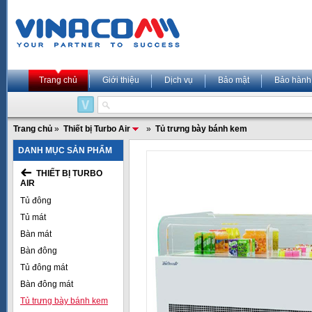
Trang chủ
Giới thiệu
Dịch vụ
Bảo mật
Bảo hành
Trang chủ
»
Thiết bị Turbo Air
»
Tủ trưng bày bánh kem
DANH MỤC SẢN PHẨM
THIẾT BỊ TURBO
AIR
Tủ đông
Tủ mát
Bàn mát
Bàn đông
Tủ đông mát
Bàn đông mát
Tủ trưng bày bánh kem