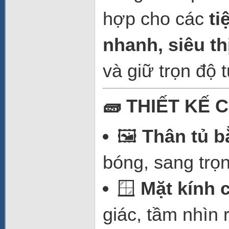
hợp cho các
ti
nhanh, siêu thị
và giữ trọn độ
🧱 THIẾT KẾ
🖼️
Thân tủ b
bóng, sang trọ
🪟
Mặt kính 
giác, tầm nhìn