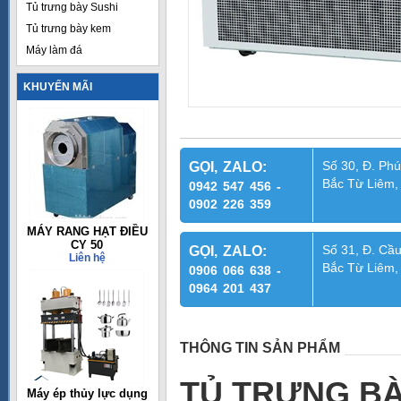
Tủ trưng bày Sushi
Tủ trưng bày kem
Máy làm đá
KHUYẾN MÃI
Số 30, Đ. Phú
GỌI, ZALO:
Bắc Từ Liêm,
0942 547 456 -
0902 226 359
MÁY RANG HẠT ĐIỀU
CY 50
Số 31, Đ. Cầu
GỌI, ZALO:
Liên hệ
Bắc Từ Liêm,
0906 066 638 -
0964 201 437
THÔNG TIN SẢN PHẨM
TỦ TRƯNG BÀ
Máy ép thủy lực dụng