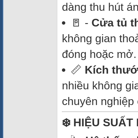
dàng thu hút án
🚪 -
Cửa tủ t
không gian thoải
đóng hoặc mở.
📏
Kích thư
nhiều không gi
chuyên nghiệp 
❄️ HIỆU SUẤ