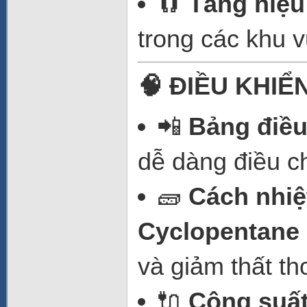
🧲
Tăng hiệu 
trong các khu v
🧠 ĐIỀU KHIỂ
📲
Bảng điều
dễ dàng điều ch
🧱
Cách nhiệ
Cyclopentane
và giảm thất th
🔌
Công suất