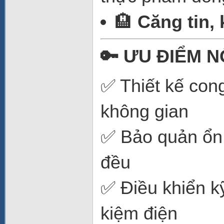
🏨
Căng tin,
🔑 ƯU ĐIỂM N
✅ Thiết kế cong
không gian
✅ Bảo quản ổn 
đều
✅ Điều khiển kỹ
kiệm điện