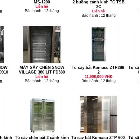
MS-1200
2 buồng cánh kính TC TSB
Liên hệ
2C
ng
Bảo hành : 12 tháng
Liên hệ
Bảo hành : 12 tháng
NOW
MÁY SẤY CHÉN SNOW
Tủ sấy bát Komasu ZTP288-
Tủ sấ
D910
VILLAGE 380 LÍT FD380
2
Liên hệ
11,900,000 VNĐ
ng
Bảo hành : 12 tháng
Bảo hành : 12 tháng
h kính
Tủ sấy chén bát 2 cánh kính
Tủ sấy bát Komasu ZTP 600-
Tủ s