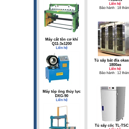
Liên hệ
Bảo hành : 18 thá
Máy cắt tôn cơ khí
Q11-3x1200
Liên hệ
Tủ sấy bát đĩa okas
1800as
Liên hệ
Bảo hành : 12 thá
Máy tóp ống thủy lực
DXG-90
Liên hệ
Tủ sấy cốc TL-TSC