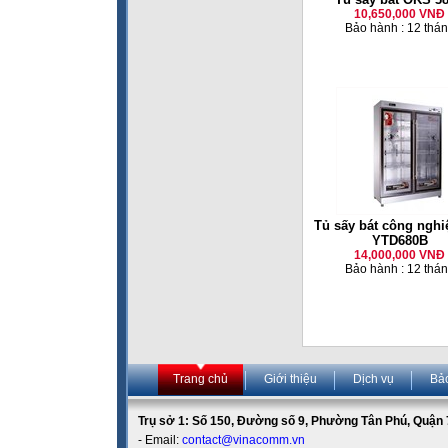
10,650,000 VNĐ
Bảo hành : 12 thá
Tủ sấy bát công nghi
YTD680B
14,000,000 VNĐ
Bảo hành : 12 thá
Trang chủ
Giới thiệu
Dịch vụ
Bả
Trụ sở 1: Số 150, Đường số 9, Phường Tân Phú, Quận 7
- Email:
contact@vinacomm.vn