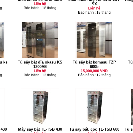
Liên hệ
SX
ng
Bảo hành : 18 tháng
Liên hệ
Bảo hành : 18 tháng
u ks
Tủ sấy bát đĩa okasu KS
Tủ sấy bát komasu TZP
Tủ
1200AE
600b
Liên hệ
15,000,000 VNĐ
ng
Bảo hành : 12 tháng
Bảo hành : 12 tháng
 430
Máy sấy bát TL-TSB 430
Tủ sấy bát, cốc TL-TSB 600
Tủ s