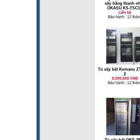
sấy bằng thanh nh
OKASU KS-TSC
Liên hệ
Bảo hành : 12 thá
Tủ sấy bát Komasu Z
2
8,500,000 VNĐ
Bảo hành : 12 thá
Tủ sấy bát OKS 3