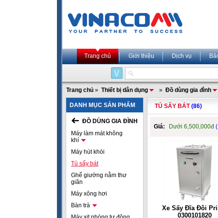
Trang chủ
Giới thiệu
Dịch vụ
Bả
Trang chủ
»
Thiết bị dân dụng
»
Đồ dùng gia đình
DANH MỤC SẢN PHẨM
TỦ SẤY BÁT
(86)
ĐỒ DÙNG GIA ĐÌNH
Giá:
Dưới 6,500,000đ
Máy làm mát không
khí
Máy hút khói
Tủ sấy bát
Ghế giường nằm thư
giãn
Máy xông hơi
Bàn trà
Xe Sấy Đĩa Đôi Pr
0300101820
Máy xịt phòng tự động