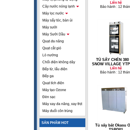
Liên hệ
Cây nước nóng lạnh
Bảo hành : 12 thá
Máy lọc nước
Máy sấy tóc, bàn ủi
Máy sưởi
Máy Sưởi Dầu
Quạt đa năng
Quạt cắt gió
Lò nướng
TỦ SẤY CHÉN 380 
Chổi điện không dây
SNOW VILLAGE YTP
Liên hệ
Bếp từ, lẩu điện
Bảo hành : 12 thá
Bếp ga
Quạt tích điện
Máy tạo Ozone
Đèn sạc
Máy xay đa năng, xay thịt
Máy đuổi côn trùng
SẢN PHẨM HOT
Tủ sấy bát Okasu 
TSBD01