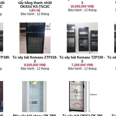
iệt
sấy bằng thanh nhiệt
1
1C
OKASU KS-TSC2C
16,500,000 VNĐ
Bảo hành : 12 tháng
Liên hệ
ng
Bảo hành : 12 tháng
TP180-
Tủ sấy bát Komasu ZTP218-
Tủ sấy bát Komasu TZP150 -
Tủ s
2
2
9,500,000 VNĐ
7,200,000 VNĐ
ng
Bảo hành : 12 tháng
Bảo hành : 12 tháng
80L
Máy sấy bát okasu OK 380L
Tủ sấu bát OKSU OK 280
Tủ