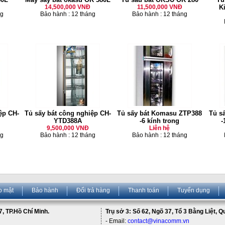
14,500,000 VNĐ
11,500,000 VNĐ
K
ng
Bảo hành : 12 tháng
Bảo hành : 12 tháng
ệp CH-
Tủ sấy bát công nghiệp CH-
Tủ sấy bát Komasu ZTP388
Tủ 
YTD388A
-6 kính trong
-
9,500,000 VNĐ
Liên hệ
ng
Bảo hành : 12 tháng
Bảo hành : 12 tháng
o mật
Bảo hành
Đổi trả hàng
Thanh toán
Tuyển dụng
, TP.Hồ Chí Minh.
Trụ sở 3: Số 62, Ngõ 37, Tổ 3 Bằng Liệt, 
- Email:
contact@vinacomm.vn