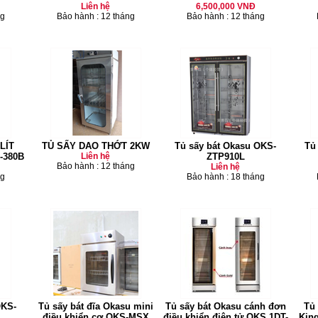
Liên hệ
6,500,000 VNĐ
ng
Bảo hành : 12 tháng
Bảo hành : 12 tháng
LÍT
TỦ SẤY DAO THỚT 2KW
Tủ sấy bát Okasu OKS-
Tủ
-380B
Liên hệ
ZTP910L
Bảo hành : 12 tháng
Liên hệ
ng
Bảo hành : 18 tháng
OKS-
Tủ sấy bát đĩa Okasu mini
Tủ sấy bát Okasu cánh đơn
Tủ 
điều khiển cơ OKS-MSX
điều khiển điện tử OKS 1DT-
Kin