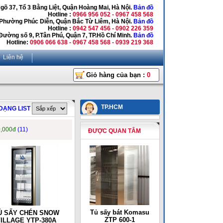
Ngõ 37, Tổ 3 Bằng Liệt, Quận Hoàng Mai, Hà Nội.
Bản đồ
Hotline :
0966 956 052 - 0967 458 568
 Phường Phúc Diễn, Quận Bắc Từ Liêm, Hà Nội.
Bản đồ
Hotline :
0942 547 456 - 0902 226 359
Đường số 9, P.Tân Phú, Quận 7, TP.Hồ Chí Minh.
Bản đồ
Hotline:
0906 066 638 - 0967 458 568 - 0939 219 368
Liên hệ
Giỏ hàng của bạn :
0
TP.HCM
DẠNG LIST
0,000đ
(11)
ĐƯỢC QUAN TÂM
Tủ sấy bát Komasu
Ủ SẤY CHÉN SNOW
ZTP 600-1
ILLAGE YTP-380A