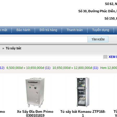
Số 62, 
Số 30, Đường Phúc Diễn,
Số 150, 
o mật
Bảo hành
Đổi trả hàng
Thanh toán
Tuyển dụng
»
Tủ sấy bát
XEM 
(12)
6,500,000đ » 10,650,000đ
(11)
10,650,000đ » 12,800,000đ
(11)
Hơn 12,80
imo
Xe Sấy Đĩa Đơn Primo
Tủ sấy bát Komasu ZTP168-
T
0300101819
1
V