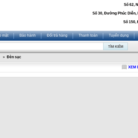
Số 62, 
Số 30, Đường Phúc Diễn,
Số 150, 
o mật
Bảo hành
Đổi trả hàng
Thanh toán
Tuyển dụng
»
Đèn sạc
XEM 