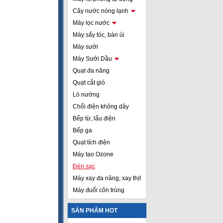
Cây nước nóng lạnh
Máy lọc nước
Máy sấy tóc, bàn ủi
Máy sưởi
Máy Sưởi Dầu
Quạt đa năng
Quạt cắt gió
Lò nướng
Chổi điện không dây
Bếp từ, lẩu điện
Bếp ga
Quạt tích điện
Máy tạo Ozone
Đèn sạc
Máy xay đa năng, xay thịt
Máy đuổi côn trùng
SẢN PHẨM HOT