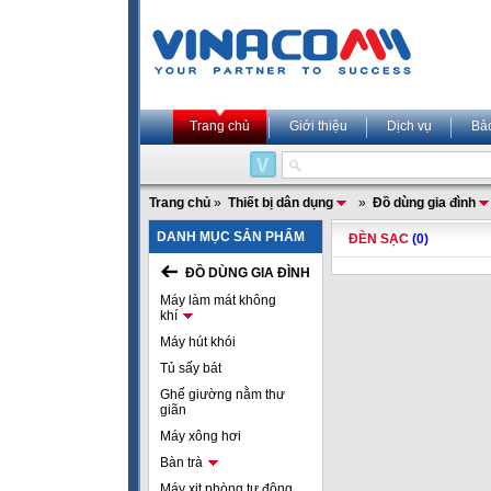
Trang chủ
Giới thiệu
Dịch vụ
Bả
Trang chủ
»
Thiết bị dân dụng
»
Đồ dùng gia đình
DANH MỤC SẢN PHẨM
ĐÈN SẠC
(0)
ĐỒ DÙNG GIA ĐÌNH
Máy làm mát không
khí
Máy hút khói
Tủ sấy bát
Ghế giường nằm thư
giãn
Máy xông hơi
Bàn trà
Máy xịt phòng tự động