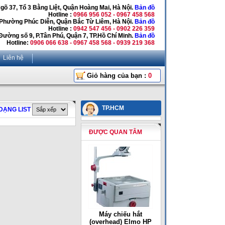
Ngõ 37, Tổ 3 Bằng Liệt, Quận Hoàng Mai, Hà Nội.
Bản đồ
Hotline :
0966 956 052 - 0967 458 568
 Phường Phúc Diễn, Quận Bắc Từ Liêm, Hà Nội.
Bản đồ
Hotline :
0942 547 456 - 0902 226 359
Đường số 9, P.Tân Phú, Quận 7, TP.Hồ Chí Minh.
Bản đồ
Hotline:
0906 066 638 - 0967 458 568 - 0939 219 368
Liên hệ
Giỏ hàng của bạn :
0
TP.HCM
DẠNG LIST
ĐƯỢC QUAN TÂM
Máy chiếu hắt
(overhead) Elmo HP