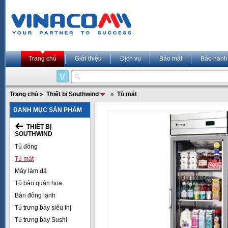
Trang chủ
Giới thiệu
Dịch vụ
Bảo mật
Bảo hành
Trang chủ
»
Thiết bị Southwind
»
Tủ mát
DANH MỤC SẢN PHẨM
THIẾT BỊ
SOUTHWIND
Tủ đông
Tủ mát
Máy làm đá
Tủ bảo quản hoa
Bàn đông lạnh
Tủ trưng bày siêu thị
Tủ trưng bày Sushi