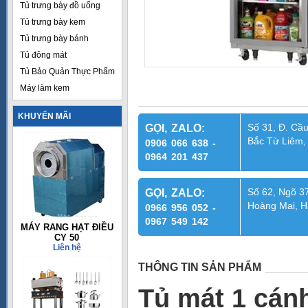
Tủ trưng bày đồ uống
Tủ trưng bày kem
Tủ trưng bày bánh
Tủ đông mát
Tủ Bảo Quản Thực Phẩm
Máy làm kem
KHUYẾN MÃI
Số 31, Đ. Cầu
GỌI, ZALO:
Bắc Từ Liêm,
0906 066 638 -
0964 201 437
Số 62, Ngõ 37
GỌI, ZALO:
Hoàng Mai, H
0966 956 052 -
0967 549 142
MÁY RANG HẠT ĐIỀU
CY 50
Liên hệ
THÔNG TIN SẢN PHẨM
Tủ mát 1 cán