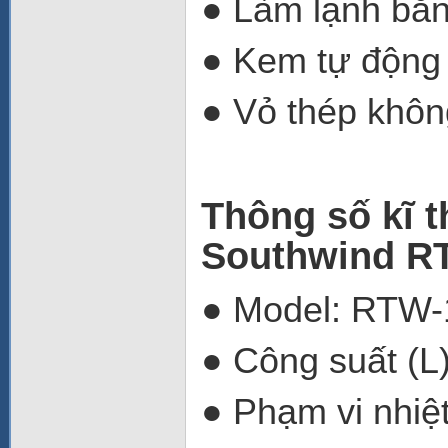
● Làm lạnh bằn
● Kem tự động
● Vỏ thép khôn
Thông số kĩ t
Southwind R
● Model: RTW-
● Công suất (L)
● Phạm vi nhiệ