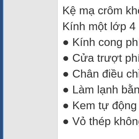
Kệ mạ crôm khô
Kính một lớp 4
● Kính cong ph
● Cửa trượt ph
● Chân điều ch
● Làm lạnh bằn
● Kem tự động
● Vỏ thép khôn