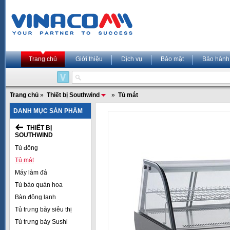
Trang chủ
Giới thiệu
Dịch vụ
Bảo mật
Bảo hành
Trang chủ
»
Thiết bị Southwind
»
Tủ mát
DANH MỤC SẢN PHẨM
THIẾT BỊ
SOUTHWIND
Tủ đông
Tủ mát
Máy làm đá
Tủ bảo quản hoa
Bàn đông lạnh
Tủ trưng bày siêu thị
Tủ trưng bày Sushi