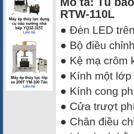
Mô tả: Tủ bả
RTW-110L
Máy ép thủy lực dụng
cụ nấu nướng nhà
● Đèn LED trên
bếp YQ32-315T
Liên hệ
● Bộ điều chỉnh
● Kệ mạ crôm k
● Kính một lớp
Máy ép thủy lực lốp
xe 200T YM-100 Tấn
Liên hệ
● Kính cong ph
● Cửa trượt ph
● Chân điều ch