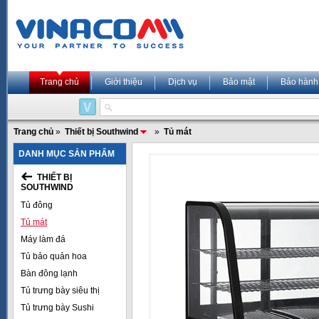
Trang chủ
Giới thiệu
Dịch vụ
Bảo mật
Bảo hành
Trang chủ
»
Thiết bị Southwind
»
Tủ mát
DANH MỤC SẢN PHẨM
THIẾT BỊ
SOUTHWIND
Tủ đông
Tủ mát
Máy làm đá
Tủ bảo quản hoa
Bàn đông lạnh
Tủ trưng bày siêu thị
Tủ trưng bày Sushi