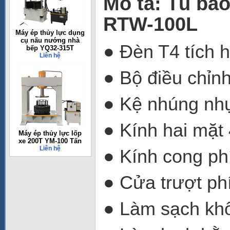
Mô tả: Tủ bả
RTW-100L
Máy ép thủy lực dụng
cụ nấu nướng nhà
● Đèn T4 tích 
bếp YQ32-315T
Liên hệ
● Bộ điều chỉnh
● Kệ nhúng nhự
● Kính hai mặt
Máy ép thủy lực lốp
xe 200T YM-100 Tấn
Liên hệ
● Kính cong ph
● Cửa trượt ph
● Làm sạch kh