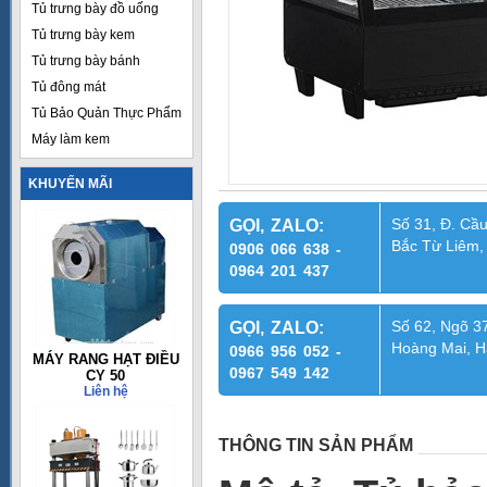
Tủ trưng bày đồ uống
Tủ trưng bày kem
Tủ trưng bày bánh
Tủ đông mát
Tủ Bảo Quản Thực Phẩm
Máy làm kem
KHUYẾN MÃI
Số 31, Đ. Cầu
GỌI, ZALO:
Bắc Từ Liêm,
0906 066 638 -
0964 201 437
Số 62, Ngõ 37
GỌI, ZALO:
Hoàng Mai, H
0966 956 052 -
MÁY RANG HẠT ĐIỀU
0967 549 142
CY 50
Liên hệ
THÔNG TIN SẢN PHẨM