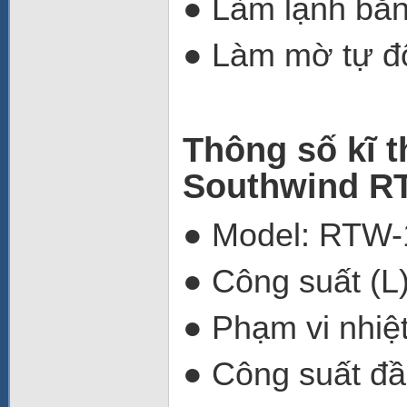
● Làm lạnh bằn
● Làm mờ tự đ
Thông số kĩ t
Southwind R
● Model: RTW-
● Công suất (L
● Phạm vi nhiệ
● Công suất đầ