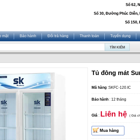
Số 62, 
Số 30, Đường Phúc Diễn,
Số 150, 
o mật
Bảo hành
Đổi trả hàng
Thanh toán
Tuyển dụng
Tủ đông mát Su
Mã hàng
:SKFC-120.IC
Bảo hành
: 12 tháng
Liên hệ
Giá
:
( Giá 
Mua hàng