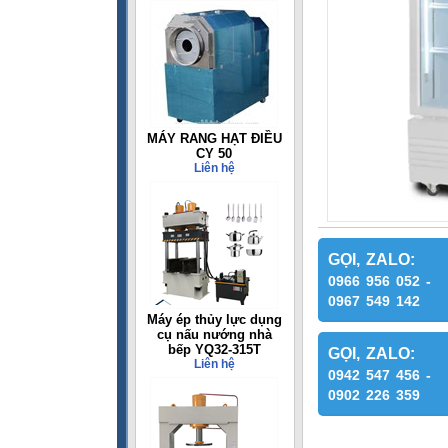
MÁY RANG HẠT ĐIỀU
CY 50
Liên hệ
GỌI, ZALO:
0966 956 052 -
0967 549 142
Máy ép thủy lực dụng
cụ nấu nướng nhà
bếp YQ32-315T
GỌI, ZALO:
Liên hệ
0942 547 456 -
0902 226 359