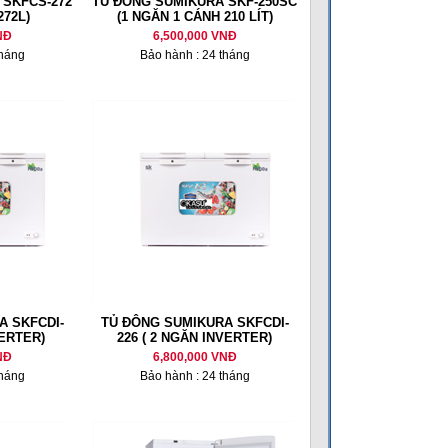
 SKFCS-272
TỦ ĐÔNG SUMIKURA SKF-250SC
272L)
(1 NGĂN 1 CÁNH 210 LÍT)
NĐ
6,500,000 VNĐ
tháng
Bảo hành : 24 tháng
A SKFCDI-
TỦ ĐÔNG SUMIKURA SKFCDI-
VERTER)
226 ( 2 NGĂN INVERTER)
NĐ
6,800,000 VNĐ
tháng
Bảo hành : 24 tháng