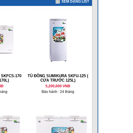
XEM DẠNG LIST
 SKFCS-170
TỦ ĐÔNG SUMIKURA SKFU-125 (
170L)
CỬA TRƯỚC 125L)
NĐ
5,200,000 VNĐ
tháng
Bảo hành : 24 tháng