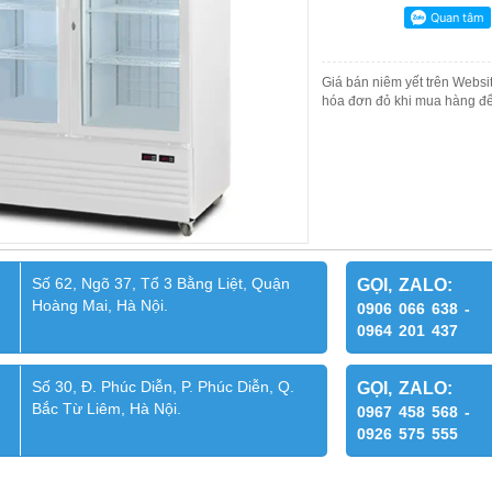
Giá bán niêm yết trên Websit
hóa đơn đỏ khi mua hàng để
Số 62, Ngõ 37, Tổ 3 Bằng Liệt, Quận
GỌI, ZALO:
Hoàng Mai, Hà Nội.
0906 066 638 -
0964 201 437
Số 30, Đ. Phúc Diễn, P. Phúc Diễn, Q.
GỌI, ZALO:
Bắc Từ Liêm, Hà Nội.
0967 458 568 -
0926 575 555