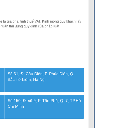
e là giá phải tính thuế VAT. Kính mong quý khách lấy
 tuân thủ đúng quy định của pháp luật
Số 31, Đ. Cầu Diễn, P. Phúc Diễn, Q.
Bắc Từ Liêm, Hà Nội
Số 150, Đ. số 9, P. Tân Phú, Q. 7, TP.Hồ
Chí Minh