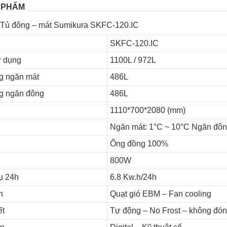
 PHẨM
t Tủ đông – mát Sumikura SKFC-120.IC
SKFC-120.IC
ử dụng
1100L / 972L
g ngăn mát
486L
ng ngăn đông
486L
1110*700*2080 (mm)
Ngăn mát: 1°C ~ 10°C Ngăn đôn
Ống đồng 100%
800W
hụ 24h
6.8 Kw.h/24h
h
Quạt gió EBM – Fan cooling
ết
Tự động – No Frost – không đón