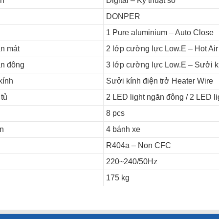
ển
Digital – Kỹ thuật số
DONPER
1 Pure aluminium – Auto Close
n mát
2 lớp cường lực Low.E – Hot Air
ăn đông
3 lớp cường lực Low.E – Sưởi kí
kính
Sưởi kính điện trở Heater Wire
 tủ
2 LED light ngăn đông / 2 LED l
8 pcs
ển
4 bánh xe
R404a – Non CFC
220~240/50Hz
175 kg