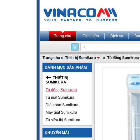
Trang chủ
Giới thiệu
Dịch vụ
Bả
Trang chủ
»
Thiết bị Sumikura
»
Tủ đông Sumikura
DANH MỤC SẢN PHẨM
THIẾT BỊ
SUMIKURA
Tủ đông Sumikura
Tủ mát Sumikura
Điều hòa Sumikura
Máy giặt Sumikura
Tủ siêu thị Sumikura
KHUYẾN MÃI