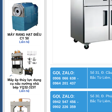
MÁY RANG HẠT ĐIỀU
CY 50
Liên hệ
Số 31, Đ. Cầu
GỌI, ZALO:
Bắc Từ Liêm,
0906 066 638 -
Máy ép thủy lực dụng
0964 201 437
cụ nấu nướng nhà
bếp YQ32-315T
Liên hệ
Số 30, Đ. Phú
GỌI, ZALO:
Bắc Từ Liêm,
0942 547 456 -
0902 226 359