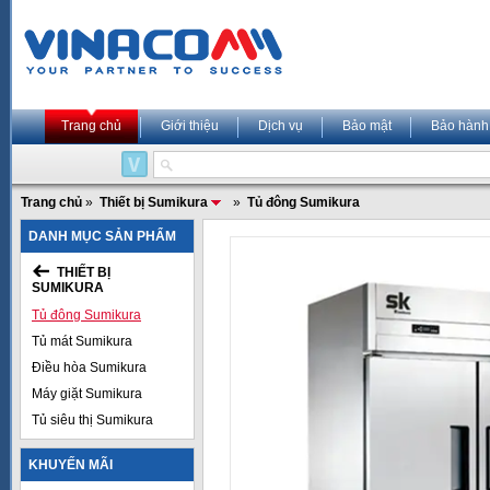
Trang chủ
Giới thiệu
Dịch vụ
Bảo mật
Bảo hành
Trang chủ
»
Thiết bị Sumikura
»
Tủ đông Sumikura
DANH MỤC SẢN PHẨM
THIẾT BỊ
SUMIKURA
Tủ đông Sumikura
Tủ mát Sumikura
Điều hòa Sumikura
Máy giặt Sumikura
Tủ siêu thị Sumikura
KHUYẾN MÃI