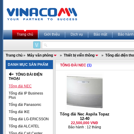
Trang chủ
Giới thiệu
Dịch vụ
Bảo mật
Bảo hành
Trang chủ
»
Máy văn phòng
»
Thiết bị viễn thông
»
Tổng đài điện tho
DANH MỤC SẢN PHẨM
TỔNG ĐÀI NEC
(1)
TỔNG ĐÀI ĐIỆN
THOẠI
Tổng đài NEC
Tổng đài IP Business
Plus
Tổng đài Panasonic
Tổng đài IKE
Tổng đài Nec Aspila Topaz
12-40
Tổng đài LG-ERICSSON
22,500,000 VNĐ
Tổng đài ALCATEL
Bảo hành : 12 tháng
Tổng đài Call Center