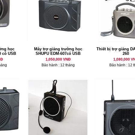
ường học
Máy trợ giảng trường học
Thiết bị trợ giảng 
0 có USB
SHUPU EDM-607có USB
260
NĐ
1,050,000 VNĐ
1,080,000 V
háng
Bảo hành : 12 tháng
Bảo hành : 12 