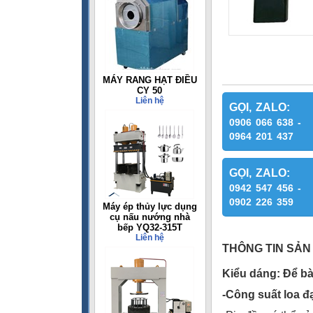
MÁY RANG HẠT ĐIỀU
CY 50
Liên hệ
GỌI, ZALO:
0906 066 638 -
0964 201 437
GỌI, ZALO:
0942 547 456 -
0902 226 359
Máy ép thủy lực dụng
cụ nấu nướng nhà
bếp YQ32-315T
Liên hệ
THÔNG TIN SẢN
Kiểu dáng: Để bà
-Công suất loa đ