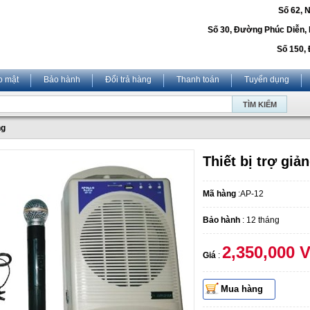
Số 62, 
Số 30, Đường Phúc Diễn,
Số 150, 
o mật
Bảo hành
Đổi trả hàng
Thanh toán
Tuyển dụng
ng
Thiết bị trợ gi
Mã hàng
:AP-12
Bảo hành
: 12 tháng
2,350,000 
Giá
:
Mua hàng