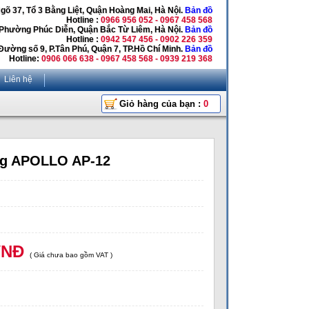
Ngõ 37, Tổ 3 Bằng Liệt, Quận Hoàng Mai, Hà Nội.
Bản đồ
Hotline :
0966 956 052 - 0967 458 568
 Phường Phúc Diễn, Quận Bắc Từ Liêm, Hà Nội.
Bản đồ
Hotline :
0942 547 456 - 0902 226 359
Đường số 9, P.Tân Phú, Quận 7, TP.Hồ Chí Minh.
Bản đồ
Hotline:
0906 066 638 - 0967 458 568 - 0939 219 368
Liên hệ
Giỏ hàng của bạn :
0
ảng APOLLO AP-12
VNĐ
( Giá chưa bao gồm VAT )