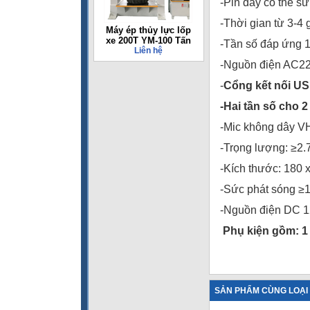
-Pin đầy có thể sử 
-Thời gian từ 3-4 
Máy ép thủy lực lốp
xe 200T YM-100 Tấn
-Tần số đáp ứng 
Liên hệ
-Nguồn điện AC2
-
Cổng kết nối US
-Hai tần số cho 
-Mic không dây V
-Trọng lượng: ≥2.
-Kích thước: 180 
-Sức phát sóng ≥
-Nguồn điện DC 1
Phụ kiện gồm
: 
SẢN PHẨM CÙNG LOẠI