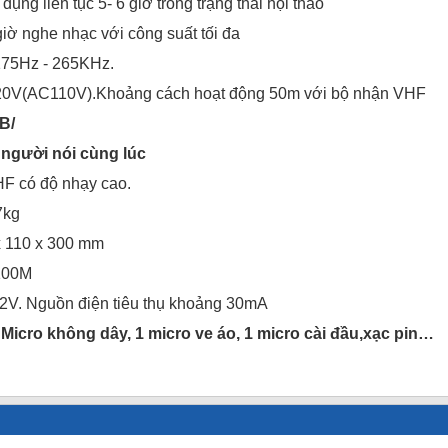
dụng liên tục 5- 6 giờ trong trạng thái hội thảo
giờ nghe nhạc với công suất tối đa
175Hz - 265KHz.
20V(AC110V).Khoảng cách hoạt động 50m với bộ nhận VHF
B/
2 người nói cùng lúc
HF có độ nhạy cao.
7kg
x 110 x 300 mm
100M
2V. Nguồn điện tiêu thụ khoảng 30mA
1 Micro không dây, 1 micro ve áo, 1 micro cài đầu,xạc pin…