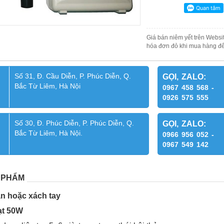
Giá bán niêm yết trên Websit
hóa đơn đỏ khi mua hàng để
Số 31, Đ. Cầu Diễn, P. Phúc Diễn, Q.
GỌI, ZALO:
Bắc Từ Liêm, Hà Nội
0967 458 568 -
0926 575 555
Số 30, Đ. Phúc Diễn, P. Phúc Diễn, Q.
GỌI, ZALO:
Bắc Từ Liêm, Hà Nội.
0966 956 052 -
0967 549 142
 PHẨM
n hoặc xách tay
ạt 50W