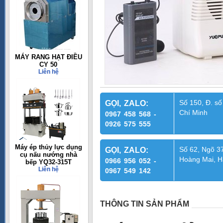
MÁY RANG HẠT ĐIỀU
CY 50
Liên hệ
Số 150, Đ. số
GỌI, ZALO:
Chí Minh
0967 458 568 -
0926 575 555
Máy ép thủy lực dụng
Số 62, Ngõ 37
GỌI, ZALO:
cụ nấu nướng nhà
Hoàng Mai, H
0966 956 052 -
bếp YQ32-315T
Liên hệ
0967 549 142
THÔNG TIN SẢN PHẨM