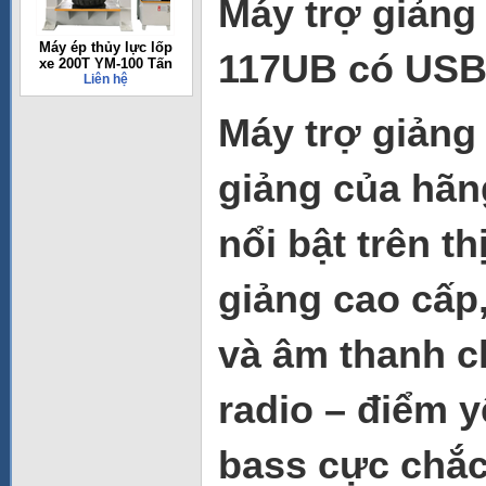
Máy trợ giảng
Máy ép thủy lực lốp
117UB có US
xe 200T YM-100 Tấn
Liên hệ
Máy trợ giản
giảng của hã
nổi bật trên t
giảng cao cấp,
và âm thanh c
radio – điểm y
bass cực chắc