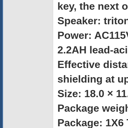
key, the next 
Speaker: trito
Power: AC115V
2.2AH lead-acid
Effective dist
shielding at u
Size: 18.0 × 1
Package weigh
Package: 1X6 