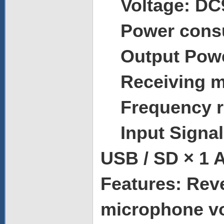
Voltage: DC
Power consum
Output Powe
Receiving mo
Frequency r
Input Signal:
USB / SD × 1 
Features: Reve
microphone vo