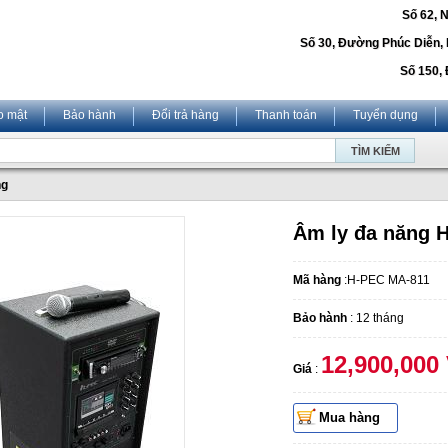
Số 62, 
Số 30, Đường Phúc Diễn,
Số 150, 
o mật
Bảo hành
Đổi trả hàng
Thanh toán
Tuyển dụng
ng
Âm ly đa năng 
Mã hàng
:H-PEC MA-811
Bảo hành
: 12 tháng
12,900,000
Giá
:
Mua hàng