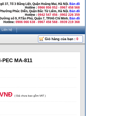
Ngõ 37, Tổ 3 Bằng Liệt, Quận Hoàng Mai, Hà Nội.
Bản đồ
Hotline :
0966 956 052 - 0967 458 568
 Phường Phúc Diễn, Quận Bắc Từ Liêm, Hà Nội.
Bản đồ
Hotline :
0942 547 456 - 0902 226 359
Đường số 9, P.Tân Phú, Quận 7, TP.Hồ Chí Minh.
Bản đồ
Hotline:
0906 066 638 - 0967 458 568 - 0939 219 368
Liên hệ
Giỏ hàng của bạn :
0
H-PEC MA-811
 VNĐ
( Giá chưa bao gồm VAT )