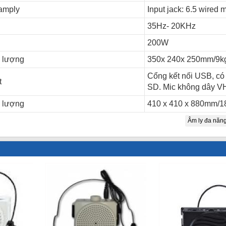
 amply
Input jack: 6.5 wired 
35Hz- 20KHz
200W
g lượng
350x 240x 250mm/9k
Cổng kết nối USB, có
t
SD. Mic không dây V
g lượng
410 x 410 x 880mm/1
Âm ly đa năn