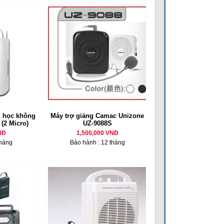
g học không
Máy trợ giảng Camac Unizone
(2 Micro)
UZ-9088S
NĐ
1,500,000 VNĐ
tháng
Bảo hành : 12 tháng