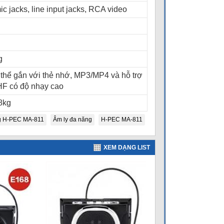
mic jacks, line input jacks, RCA video
g
 thể gắn với thẻ nhớ, MP3/MP4 và hỗ trợ
HF có độ nhạy cao
8kg
g H-PEC MA-811
Âm ly đa năng
H-PEC MA-811
XEM DẠNG LIST