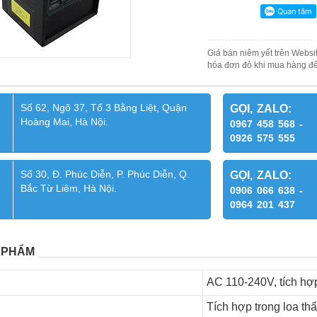
Giá bán niêm yết trên Websit
hóa đơn đỏ khi mua hàng để
Số 62, Ngõ 37, Tổ 3 Bằng Liệt, Quận
GỌI, ZALO:
Hoàng Mai, Hà Nội.
0967 458 568 -
0926 575 555
Số 30, Đ. Phúc Diễn, P. Phúc Diễn, Q.
GỌI, ZALO:
Bắc Từ Liêm, Hà Nội.
0906 066 638 -
0964 201 437
 PHẨM
AC 110-240V, tích hợp
Tích hợp trong loa thấ