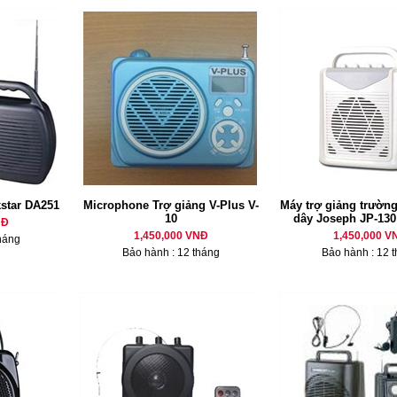
kstar DA251
Microphone Trợ giảng V-Plus V-
Máy trợ giảng trườn
10
dây Joseph JP-130 
NĐ
1,450,000 VNĐ
1,450,000 V
háng
Bảo hành : 12 tháng
Bảo hành : 12 