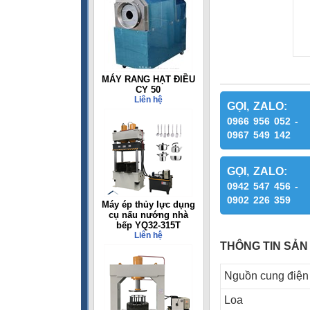
MÁY RANG HẠT ĐIỀU
CY 50
Liên hệ
GỌI, ZALO:
0966 956 052 -
0967 549 142
GỌI, ZALO:
0942 547 456 -
0902 226 359
Máy ép thủy lực dụng
cụ nấu nướng nhà
bếp YQ32-315T
Liên hệ
THÔNG TIN SẢN
Nguồn cung điện
Loa