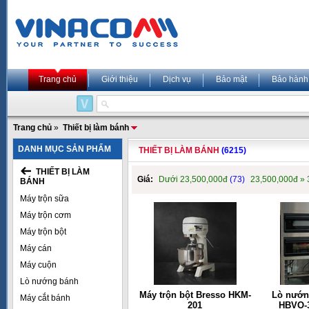
Trang chủ
Giới thiệu
Dịch vụ
Bảo mật
Bảo hành
Trang chủ
»
Thiết bị làm bánh
DANH MỤC SẢN PHẨM
THIẾT BỊ LÀM BÁNH
(6215)
THIẾT BỊ LÀM
Giá:
Dưới 23,500,000đ
(73)
23,500,000đ »
BÁNH
Máy trộn sữa
Máy trộn cơm
Máy trộn bột
Máy cán
Máy cuộn
Lò nướng bánh
Máy trộn bột Bresso HKM-
Lò nướn
Máy cắt bánh
201
HBVO-3