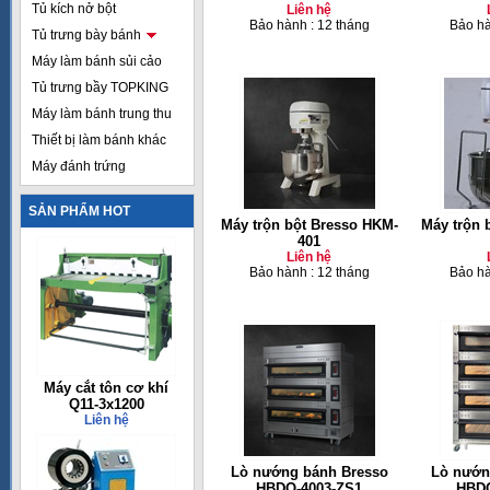
Tủ kích nở bột
Liên hệ
Bảo hành : 12 tháng
Bảo hà
Tủ trưng bày bánh
Máy làm bánh sủi cảo
Tủ trưng bầy TOPKING
Máy làm bánh trung thu
Thiết bị làm bánh khác
Máy đánh trứng
SẢN PHẨM HOT
Máy trộn bột Bresso HKM-
Máy trộn 
401
Liên hệ
Bảo hành : 12 tháng
Bảo hà
Máy cắt tôn cơ khí
Q11-3x1200
Liên hệ
Lò nướng bánh Bresso
Lò nướn
HBDO-4003-ZS1
HBDO