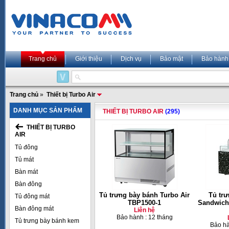
Trang chủ
Giới thiệu
Dịch vụ
Bảo mật
Bảo hành
Trang chủ
»
Thiết bị Turbo Air
DANH MỤC SẢN PHẨM
THIẾT BỊ TURBO AIR
(295)
THIẾT BỊ TURBO
AIR
Tủ đông
Tủ mát
Bàn mát
Bàn đông
Tủ trưng bày bánh Turbo Air
Tủ tr
Tủ đông mát
TBP1500-1
Sandwich
Bàn đông mát
Liên hệ
Bảo hành : 12 tháng
Tủ trưng bày bánh kem
Bảo hà