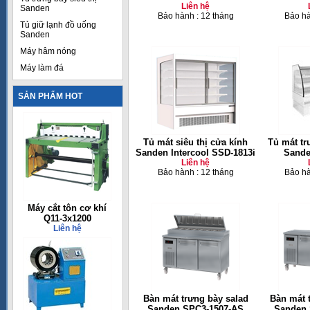
Liên hệ
Sanden
Bảo hành : 12 tháng
Bảo hà
Tủ giữ lạnh đồ uống
Sanden
Máy hâm nóng
Máy làm đá
SẢN PHẨM HOT
Tủ mát siêu thị cửa kính
Tủ mát tr
Sanden Intercool SSD-1813i
Sande
Liên hệ
Bảo hành : 12 tháng
Bảo hà
Máy cắt tôn cơ khí
Q11-3x1200
Liên hệ
Bàn mát trưng bày salad
Bàn mát t
Sanden SPC3-1507-AS
Sanden 