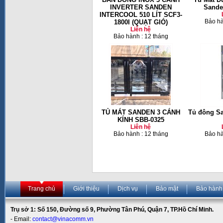
INVERTER SANDEN
Sande
INTERCOOL 510 LÍT SCF3-
Bảo hà
1800I (QUẠT GIÓ)
Liên hệ
Bảo hành : 12 tháng
TỦ MÁT SANDEN 3 CÁNH
Tủ đông Sa
KÍNH SBB-0325
Liên hệ
Bảo hành : 12 tháng
Bảo hà
Trang chủ
Giới thiệu
Dịch vụ
Bảo mật
Bảo hành
Trụ sở 1: Số 150, Đường số 9, Phường Tân Phú, Quận 7, TP.Hồ Chí Minh.
- Email:
contact@vinacomm.vn