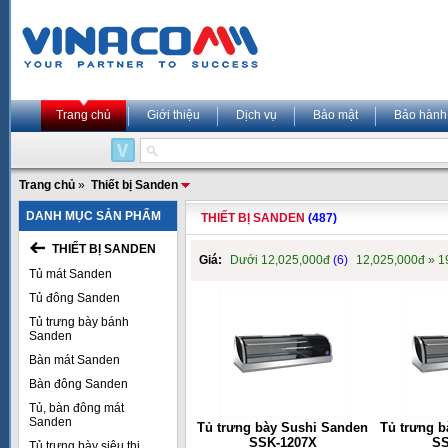
Trang chủ
Giới thiệu
Dịch vụ
Bảo mật
Bảo hành
Trang chủ
»
Thiết bị Sanden
DANH MỤC SẢN PHẨM
THIẾT BỊ SANDEN
(487)
THIẾT BỊ SANDEN
Giá:
Dưới 12,025,000đ
(6)
12,025,000đ » 
Tủ mát Sanden
Tủ đông Sanden
Tủ trưng bày bánh
Sanden
Bàn mát Sanden
Bàn đông Sanden
Tủ, bàn đông mát
Sanden
Tủ trưng bày Sushi Sanden
Tủ trưng 
SSK-1207X
SS
Tủ trưng bày siêu thị