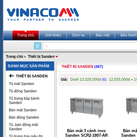
Trang chủ
Giới thiệu
Dịch vụ
Bảo mật
Bảo hành
Trang chủ
»
Thiết bị Sanden
DANH MỤC SẢN PHẨM
THIẾT BỊ SANDEN
(487)
THIẾT BỊ SANDEN
Giá:
Dưới 12,025,000đ
(6)
12,025,000đ » 
Tủ mát Sanden
Tủ đông Sanden
Tủ trưng bày bánh
Sanden
Bàn mát Sanden
Bàn đông Sanden
Tủ, bàn đông mát
Sanden
Bàn mát 3 cánh inox
Bàn má
Sanden SCR2-1807-AR
Sanden 
Tủ trưng bày siêu thị