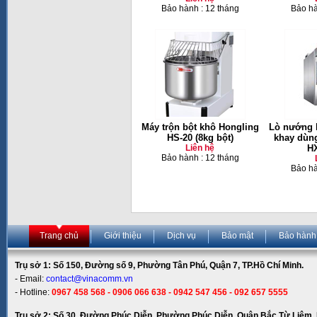
Bảo hành : 12 tháng
Bảo hà
Máy trộn bột khô Hongling
Lò nướng 
HS-20 (8kg bột)
khay dùn
Liên hệ
HX
Bảo hành : 12 tháng
Bảo hà
Trang chủ
Giới thiệu
Dịch vụ
Bảo mật
Bảo hành
Trụ sở 1: Số 150, Đường số 9, Phường Tân Phú, Quận 7, TP.Hồ Chí Minh.
- Email:
contact@vinacomm.vn
- Hotline:
0967 458 568 - 0906 066 638 - 0942 547 456 - 092 657 5555
Trụ sở 2: Số 30, Đường Phúc Diễn, Phường Phúc Diễn, Quận Bắc Từ Liêm, 