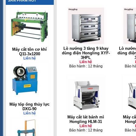
SẢN PHẨM HOT
Lò nướng 3 tầng 9 khay
Lò nướng
Máy cắt tôn cơ khí
dùng điện Hongling XYF-
dùng điệ
Q11-3x1200
3HPL
Liên hệ
Liên hệ
Bảo hành : 12 tháng
Bảo hà
Máy tóp ống thủy lực
DXG-90
Liên hệ
Máy cắt lát bánh mì
Máy cắ
Hongling HLM-31
Hongl
Liên hệ
Bảo hành : 12 tháng
Bảo hà