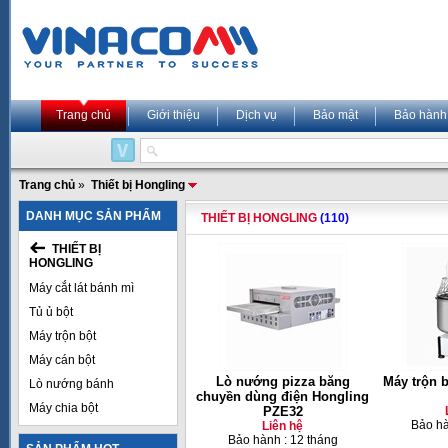
Trang chủ
Giới thiệu
Dịch vụ
Bảo mật
Bảo hành
Trang chủ
»
Thiết bị Hongling
DANH MỤC SẢN PHẨM
THIẾT BỊ HONGLING
(110)
THIẾT BỊ
HONGLING
Máy cắt lát bánh mì
Tủ ủ bột
Máy trộn bột
Máy cán bột
Lò nướng pizza băng
Máy trộn 
Lò nướng bánh
chuyền dùng điện Hongling
Máy chia bột
PZE32
Bảo hà
Liên hệ
Bảo hành : 12 tháng