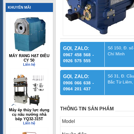
KHUYẾN MÃI
Số 150, Đ. số
GỌI, ZALO:
Chí Minh
0967 458 568 -
MÁY RANG HẠT ĐIỀU
CY 50
0926 575 555
Liên hệ
Số 31, Đ. Cầu
GỌI, ZALO:
Bắc Từ Liêm,
0906 066 638 -
0964 201 437
THÔNG TIN SẢN PHẨM
Máy ép thủy lực dụng
cụ nấu nướng nhà
bếp YQ32-315T
Model
Liên hệ