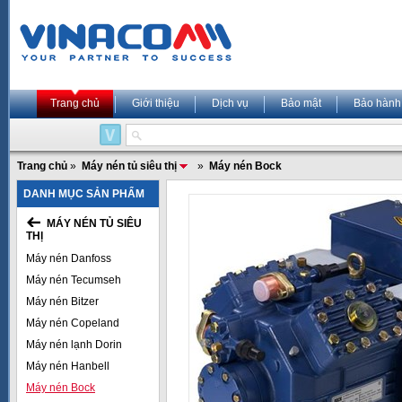
Trang chủ
Giới thiệu
Dịch vụ
Bảo mật
Bảo hành
Trang chủ
»
Máy nén tủ siêu thị
»
Máy nén Bock
DANH MỤC SẢN PHẨM
MÁY NÉN TỦ SIÊU
THỊ
Máy nén Danfoss
Máy nén Tecumseh
Máy nén Bitzer
Máy nén Copeland
Máy nén lạnh Dorin
Máy nén Hanbell
Máy nén Bock