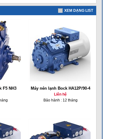
XEM DẠNG LIST
k F5 NH3
Máy nén lạnh Bock HA12P/90-4
Liên hệ
tháng
Bảo hành : 12 tháng