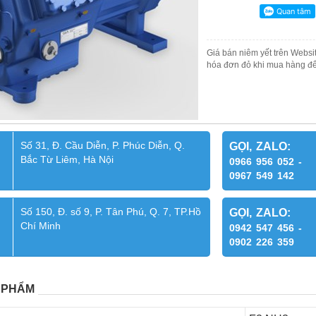
Giá bán niêm yết trên Websit
hóa đơn đỏ khi mua hàng để
Số 31, Đ. Cầu Diễn, P. Phúc Diễn, Q.
GỌI, ZALO:
Bắc Từ Liêm, Hà Nội
0966 956 052 -
0967 549 142
Số 150, Đ. số 9, P. Tân Phú, Q. 7, TP.Hồ
GỌI, ZALO:
Chí Minh
0942 547 456 -
0902 226 359
 PHẨM