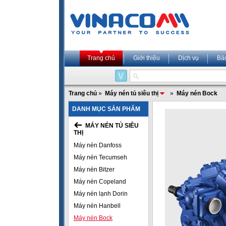
Trang chủ
Giới thiệu
Dịch vụ
Bả
Trang chủ
»
Máy nén tủ siêu thị
»
Máy nén Bock
DANH MỤC SẢN PHẨM
MÁY NÉN TỦ SIÊU
THỊ
Máy nén Danfoss
Máy nén Tecumseh
Máy nén Bitzer
Máy nén Copeland
Máy nén lạnh Dorin
Máy nén Hanbell
Máy nén Bock