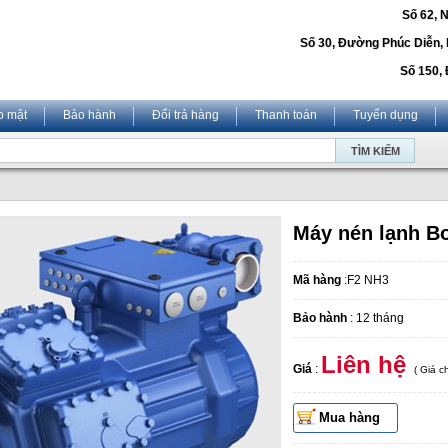
Số 62, 
Số 30, Đường Phúc Diễn,
Số 150, 
o mật
Bảo hành
Đổi trả hàng
Thanh toán
Tuyển dụng
Máy nén lạnh B
Mã hàng
:F2 NH3
Bảo hành
: 12 tháng
Liên hệ
Giá
:
( Giá 
Mua hàng