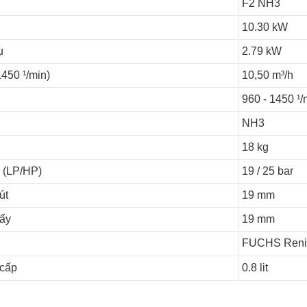
F2 NH3
10.30 kW
ụ
2.79 kW
450 ¹/min)
10,50 m³/h
960 - 1450 ¹/
NH3
18 kg
 (LP/HP)
19 / 25 bar
út
19 mm
đẩy
19 mm
FUCHS Reni
 cấp
0.8 lit