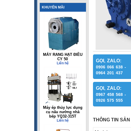
KHUYẾN MÃI
MÁY RANG HẠT ĐIỀU
CY 50
GỌI, ZALO:
Liên hệ
0906 066 638 -
0964 201 437
GỌI, ZALO:
0967 458 568 -
0926 575 555
Máy ép thủy lực dụng
cụ nấu nướng nhà
bếp YQ32-315T
THÔNG TIN SẢN
Liên hệ