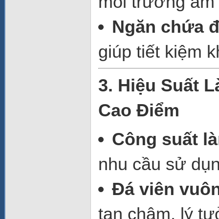
môi trường ẩm 
Ngăn chứa đ
giúp tiết kiệm 
3. Hiệu Suất 
Cao Điểm
Công suất l
nhu cầu sử dụng
Đá viên vuô
tan chậm, lý t