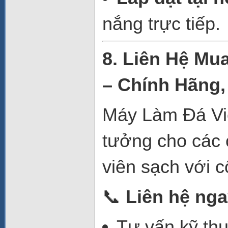
nắng trực tiếp.
8. Liên Hệ Mu
– Chính Hãng,
Máy Làm Đá Viê
tưởng cho các 
viên sạch với c
📞
Liên hệ nga
Tư vấn kỹ th