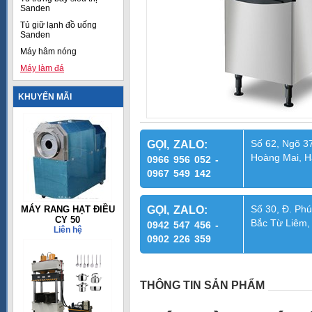
Sanden
Tủ giữ lạnh đồ uống
Sanden
Máy hâm nóng
Máy làm đá
KHUYẾN MÃI
Số 62, Ngõ 37
GỌI, ZALO:
Hoàng Mai, H
0966 956 052 -
0967 549 142
Số 30, Đ. Phú
MÁY RANG HẠT ĐIỀU
GỌI, ZALO:
CY 50
Bắc Từ Liêm,
0942 547 456 -
Liên hệ
0902 226 359
THÔNG TIN SẢN PHẨM