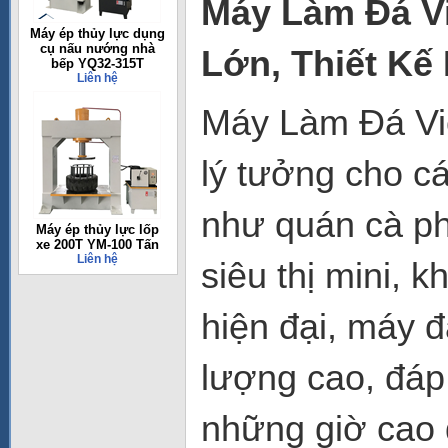
Máy Làm Đá V
Máy ép thủy lực dụng
cụ nấu nướng nhà
Lớn, Thiết Kế
bếp YQ32-315T
Liên hệ
Máy Làm Đá Vi
lý tưởng cho c
như quán cà ph
Máy ép thủy lực lốp
xe 200T YM-100 Tấn
Liên hệ
siêu thị mini, k
hiện đại, máy đ
lượng cao, đáp
những giờ cao 