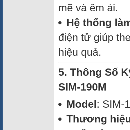
mẽ và êm ái.
Hệ thống là
điện tử giúp th
hiệu quả.
5. Thông Số K
SIM-190M
Model
: SIM-
Thương hiệ