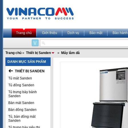
Trang chủ
Giới thiệu
Dịch vụ
Bảo mật
Bảo hành
Trang chủ
»
Thiết bị Sanden
»
Máy làm đá
DANH MỤC SẢN PHẨM
THIẾT BỊ SANDEN
Tủ mát Sanden
Tủ đông Sanden
Tủ trưng bày bánh
Sanden
Bàn mát Sanden
Bàn đông Sanden
Tủ, bàn đông mát
Sanden
Tủ trưng bày siêu thị