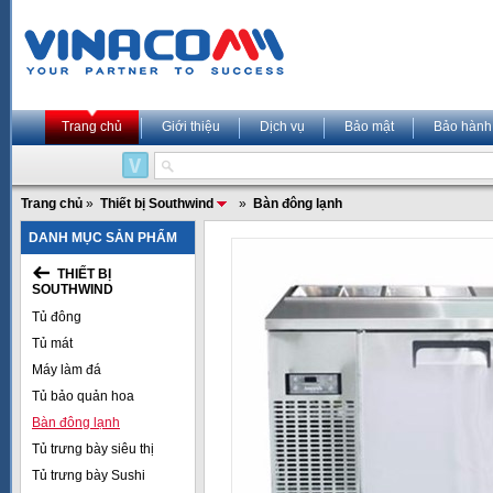
Trang chủ
Giới thiệu
Dịch vụ
Bảo mật
Bảo hành
Trang chủ
»
Thiết bị Southwind
»
Bàn đông lạnh
DANH MỤC SẢN PHẨM
THIẾT BỊ
SOUTHWIND
Tủ đông
Tủ mát
Máy làm đá
Tủ bảo quản hoa
Bàn đông lạnh
Tủ trưng bày siêu thị
Tủ trưng bày Sushi