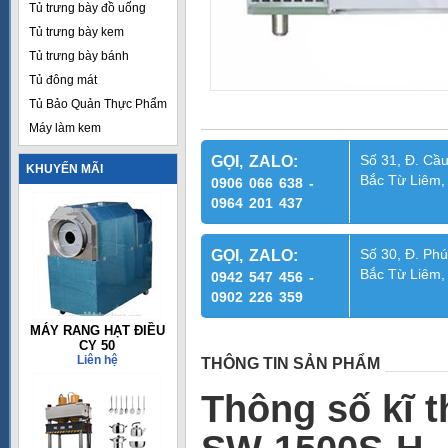
Tủ trưng bày đồ uống
Tủ trưng bày kem
Tủ trưng bày bánh
Tủ đông mát
Tủ Bảo Quản Thực Phẩm
Máy làm kem
Số 31, Đ. Cầu
GỌI, ZALO:
KHUYẾN MÃI
Bắc Từ Liêm,
0906 066 638 -
0964 201 437
Số 30, Đ. Phú
GỌI, ZALO:
Bắc Từ Liêm,
0942 547 456 -
0902 226 359
MÁY RANG HẠT ĐIỀU
CY 50
Liên hệ
THÔNG TIN SẢN PHẨM
Thông số kĩ 