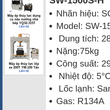
SW-1500S-H
Nhãn hiệu:
Máy ép thủy lực dụng
cụ nấu nướng nhà
Model: SW-1
bếp YQ32-315T
Liên hệ
Dung tích: 
Nặng:75kg
Công suất: 
Máy ép thủy lực lốp
xe 200T YM-100 Tấn
Liên hệ
Nhiệt độ: 5°
Lốc lạnh: S
Gas: R134A