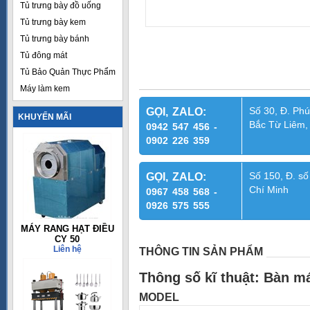
Tủ trưng bày đồ uống
Tủ trưng bày kem
Tủ trưng bày bánh
Tủ đông mát
Tủ Bảo Quản Thực Phẩm
Máy làm kem
Số 30, Đ. Phú
GỌI, ZALO:
KHUYẾN MÃI
Bắc Từ Liêm,
0942 547 456 -
0902 226 359
Số 150, Đ. số
GỌI, ZALO:
Chí Minh
0967 458 568 -
0926 575 555
MÁY RANG HẠT ĐIỀU
CY 50
Liên hệ
THÔNG TIN SẢN PHẨM
Thông số kĩ thuật: Bàn 
MODEL