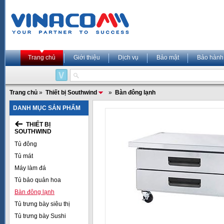
Trang chủ
Giới thiệu
Dịch vụ
Bảo mật
Bảo hành
Trang chủ
»
Thiết bị Southwind
»
Bàn đông lạnh
DANH MỤC SẢN PHẨM
THIẾT BỊ
SOUTHWIND
Tủ đông
Tủ mát
Máy làm đá
Tủ bảo quản hoa
Bàn đông lạnh
Tủ trưng bày siêu thị
Tủ trưng bày Sushi