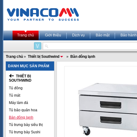
Trang chủ
Giới thiệu
Dịch vụ
Bảo mật
Bảo hành
Trang chủ
»
Thiết bị Southwind
»
Bàn đông lạnh
DANH MỤC SẢN PHẨM
THIẾT BỊ
SOUTHWIND
Tủ đông
Tủ mát
Máy làm đá
Tủ bảo quản hoa
Bàn đông lạnh
Tủ trưng bày siêu thị
Tủ trưng bày Sushi