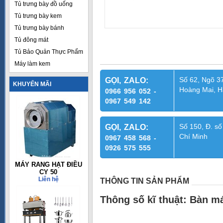
Tủ trưng bày đồ uống
Tủ trưng bày kem
Tủ trưng bày bánh
Tủ đông mát
Tủ Bảo Quản Thực Phẩm
Máy làm kem
Số 62, Ngõ 37
GỌI, ZALO:
KHUYẾN MÃI
Hoàng Mai, H
0966 956 052 -
0967 549 142
Số 150, Đ. số
GỌI, ZALO:
Chí Minh
0967 458 568 -
0926 575 555
MÁY RANG HẠT ĐIỀU
CY 50
Liên hệ
THÔNG TIN SẢN PHẨM
Thông số kĩ thuật: Bàn 