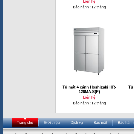
Liên hệ
Bảo hành : 12 tháng
Tủ mát 4 cánh Hoshizaki HR-
Tủ
126MA-S(P)
Liên hệ
Bảo hành : 12 tháng
Trang chủ
Giới thiệu
Dịch vụ
Bảo mật
Bảo hành