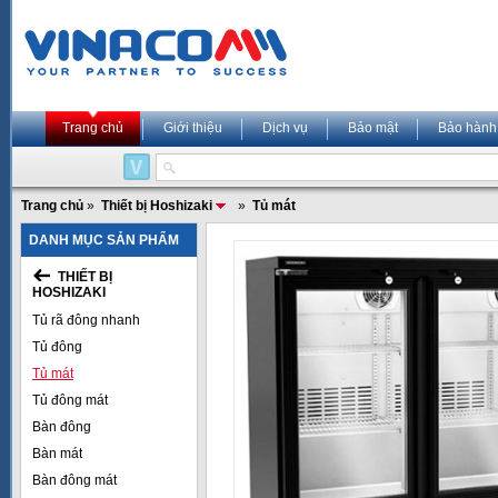
Trang chủ
Giới thiệu
Dịch vụ
Bảo mật
Bảo hành
Trang chủ
»
Thiết bị Hoshizaki
»
Tủ mát
DANH MỤC SẢN PHẨM
THIẾT BỊ
HOSHIZAKI
Tủ rã đông nhanh
Tủ đông
Tủ mát
Tủ đông mát
Bàn đông
Bàn mát
Bàn đông mát