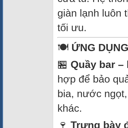
giàn lạnh luôn 
tối ưu.
🍽
ỨNG DỤNG
🏪
Quầy bar – 
hợp để bảo quả
bia, nước ngọt,
khác.
🍷
Trưng bày 