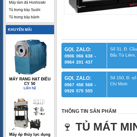
Máy làm đá Hoshizaki
Tủ trưng bày Sushi
Tủ trưng bày bánh
KHUYẾN MÃI
Số 31, Đ. Cầu
GỌI, ZALO:
Bắc Từ Liêm,
0906 066 638 -
0964 201 437
Số 150, Đ. số
GỌI, ZALO:
MÁY RANG HẠT ĐIỀU
CY 50
Chí Minh
0967 458 568 -
Liên hệ
0926 575 555
THÔNG TIN SẢN PHẨM
🍷
TỦ MÁT MI
Máy ép thủy lực dụng