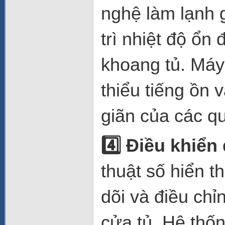
nghệ làm lạnh g
trì nhiệt độ ổn
khoang tủ. Máy
thiểu tiếng ồn 
giãn của các q
4️
Điều khiển đ
thuật số hiển 
dõi và điều ch
cửa tủ. Hệ thốn