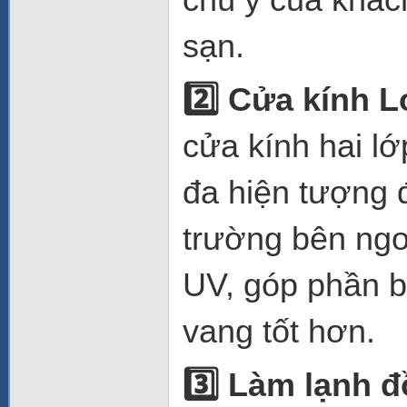
sạn.
2️
Cửa kính L
cửa kính hai lớ
đa hiện tượng 
trường bên ngo
UV, góp phần b
vang tốt hơn.
3️
Làm lạnh đồ