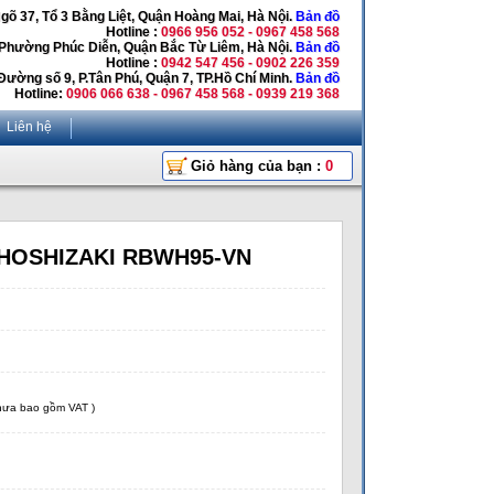
Ngõ 37, Tổ 3 Bằng Liệt, Quận Hoàng Mai, Hà Nội.
Bản đồ
Hotline :
0966 956 052 - 0967 458 568
 Phường Phúc Diễn, Quận Bắc Từ Liêm, Hà Nội.
Bản đồ
Hotline :
0942 547 456 - 0902 226 359
Đường số 9, P.Tân Phú, Quận 7, TP.Hồ Chí Minh.
Bản đồ
Hotline:
0906 066 638 - 0967 458 568 - 0939 219 368
Liên hệ
Giỏ hàng của bạn :
0
r HOSHIZAKI RBWH95-VN
chưa bao gồm VAT )