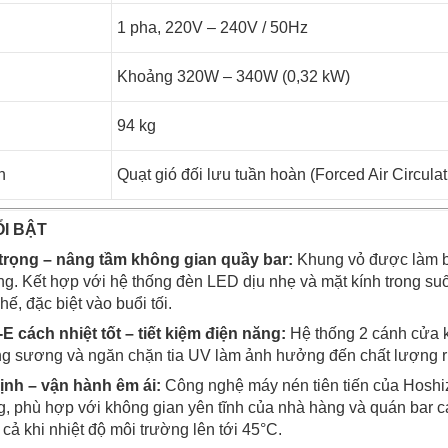
1 pha, 220V – 240V / 50Hz
Khoảng 320W – 340W (0,32 kW)
94 kg
h
Quạt gió đối lưu tuần hoàn (Forced Air Circulat
I BẬT
trọng – nâng tầm không gian quầy bar:
Khung vỏ được làm b
. Kết hợp với hệ thống đèn LED dịu nhẹ và mặt kính trong suốt,
ế, đặc biệt vào buổi tối.
 cách nhiệt tốt – tiết kiệm điện năng:
Hệ thống 2 cánh cửa k
ng sương và ngăn chặn tia UV làm ảnh hưởng đến chất lượng 
ịnh – vận hành êm ái:
Công nghệ máy nén tiên tiến của Hoshiz
g, phù hợp với không gian yên tĩnh của nhà hàng và quán bar ca
cả khi nhiệt độ môi trường lên tới 45°C.