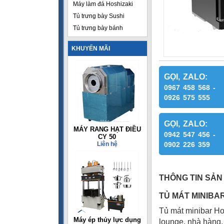
Máy làm đá Hoshizaki
Tủ trưng bày Sushi
Tủ trưng bày bánh
KHUYẾN MÃI
GỌI, ZALO:
0967 458 568 -
0926 575 555
GỌI, ZALO:
MÁY RANG HẠT ĐIỀU
0942 547 456 -
CY 50
Liên hệ
0902 226 359
THÔNG TIN SẢN
TỦ MÁT MINIBA
Tủ mát minibar Ho
Máy ép thủy lực dụng
lounge, nhà hàng,