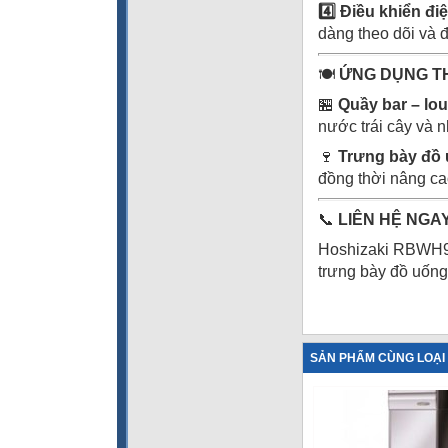
4️
Điều khiển điệ
dàng theo dõi và 
🍽
ỨNG DỤNG T
🏪
Quầy bar – lo
nước trái cây và n
🍷
Trưng bày đồ 
đồng thời nâng ca
📞
LIÊN HỆ NGAY
Hoshizaki RBWH95-
trưng bày đồ uống
SẢN PHẨM CÙNG LOẠI