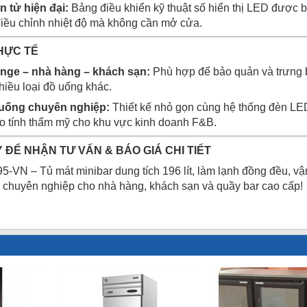
n tử hiện đại:
Bảng điều khiển kỹ thuật số hiển thị LED được bố
điều chỉnh nhiệt độ mà không cần mở cửa.
HỰC TẾ
unge – nhà hàng – khách sạn:
Phù hợp để bảo quản và trưng b
hiều loại đồ uống khác.
uống chuyên nghiệp:
Thiết kế nhỏ gọn cùng hệ thống đèn LED 
o tính thẩm mỹ cho khu vực kinh doanh F&B.
 ĐỂ NHẬN TƯ VẤN & BÁO GIÁ CHI TIẾT
VN – Tủ mát minibar dung tích 196 lít, làm lạnh đồng đều, vậ
 chuyên nghiệp cho nhà hàng, khách sạn và quầy bar cao cấp!