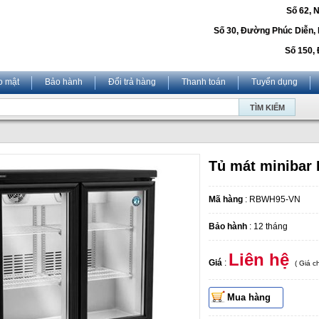
Số 62, 
Số 30, Đường Phúc Diễn,
Số 150, 
o mật
Bảo hành
Đổi trả hàng
Thanh toán
Tuyển dụng
Tủ mát miniba
Mã hàng
: RBWH95-VN
Bảo hành
: 12 tháng
Liên hệ
Giá
:
( Giá 
Mua hàng