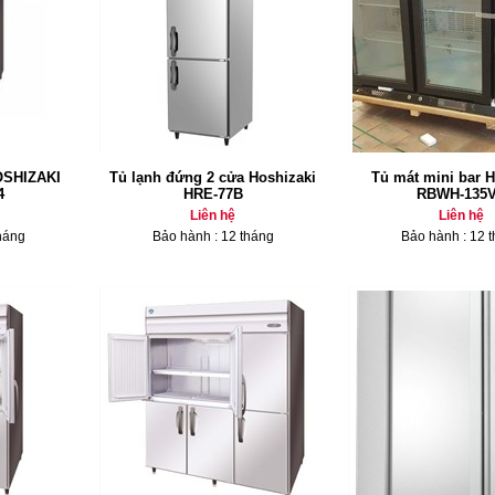
HOSHIZAKI
Tủ lạnh đứng 2 cửa Hoshizaki
Tủ mát mini bar H
4
HRE-77B
RBWH-135
Liên hệ
Liên hệ
háng
Bảo hành : 12 tháng
Bảo hành : 12 