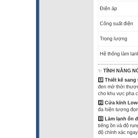
Điện áp
Công suất điện
Trọng lượng
Hệ thống làm lạn
✨
TÍNH NĂNG NỔ
1️
Thiết kế sang 
đen mờ thời thượng
cho khu vực pha ch
2️
Cửa kính Low-E
đa hiện tượng đọ
3️
Làm lạnh ổn đ
tiếng ồn và độ run
độ chính xác ngay 