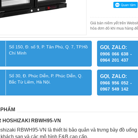
Giá bán niêm yết trên Websit
hóa đơn đỏ khi mua hàng để
Số 150, Đ. số 9, P. Tân Phú, Q. 7, TP.Hồ
GỌI, ZALO:
Chí Minh
0906 066 638 -
0964 201 437
Số 30, Đ. Phúc Diễn, P. Phúc Diễn, Q.
GỌI, ZALO:
Bắc Từ Liêm, Hà Nội.
0966 956 052 -
0967 549 142
 PHẨM
R HOSHIZAKI RBWH95-VN
shizaki RBWH95-VN là thiết bị bảo quản và trưng bày đồ uống
 khách sạn và các mô hình F&B cao cấp.