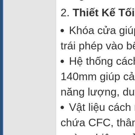
2.
Thiết Kế Tố
Khóa cửa
giú
trái phép vào b
Hệ thống cách
140mm giúp cải 
năng lượng, duy
Vật liệu cách 
chứa CFC
, thâ