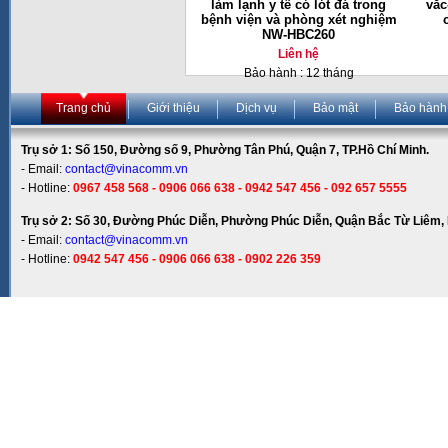
làm lạnh y tế có lót đá trong
vắc
bệnh viện và phòng xét nghiệm
NW-HBC260
Liên hệ
Bảo hành : 12 tháng
Trang chủ
Giới thiệu
Dịch vụ
Bảo mật
Bảo hành
Trụ sở 1: Số 150, Đường số 9, Phường Tân Phú, Quận 7, TP.Hồ Chí Minh.
- Email:
contact@vinacomm.vn
- Hotline:
0967 458 568 - 0906 066 638 - 0942 547 456 - 092 657 5555
Trụ sở 2: Số 30, Đường Phúc Diễn, Phường Phúc Diễn, Quận Bắc Từ Liêm, 
- Email:
contact@vinacomm.vn
- Hotline:
0942 547 456 - 0906 066 638 - 0902 226 359