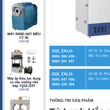
MÁY RANG HẠT ĐIỀU
CY 50
Liên hệ
Số 31, Đ. Cầu
GỌI, ZALO:
Bắc Từ Liêm,
0906 066 638 -
0964 201 437
Số 30, Đ. Phú
GỌI, ZALO:
Máy ép thủy lực dụng
Bắc Từ Liêm,
0942 547 456 -
cụ nấu nướng nhà
0902 226 359
bếp YQ32-315T
Liên hệ
THÔNG TIN SẢN PHẨM