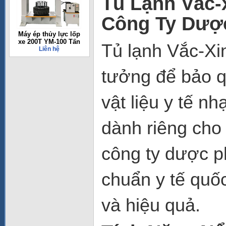
Tủ Lạnh Vắc-
Công Ty Dượ
Máy ép thủy lực lốp
xe 200T YM-100 Tấn
Tủ lạnh Vắc-X
Liên hệ
tưởng để bảo q
vật liệu y tế n
dành riêng cho
công ty dược p
chuẩn y tế quố
và hiệu quả.